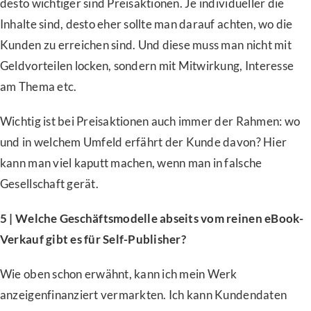
desto wichtiger sind Preisaktionen. Je individueller die
Inhalte sind, desto eher sollte man darauf achten, wo die
Kunden zu erreichen sind. Und diese muss man nicht mit
Geldvorteilen locken, sondern mit Mitwirkung, Interesse
am Thema etc.
Wichtig ist bei Preisaktionen auch immer der Rahmen: wo
und in welchem Umfeld erfährt der Kunde davon? Hier
kann man viel kaputt machen, wenn man in falsche
Gesellschaft gerät.
5 | Welche Geschäftsmodelle abseits vom reinen eBook-
Verkauf gibt es für Self-Publisher?
Wie oben schon erwähnt, kann ich mein Werk
anzeigenfinanziert vermarkten. Ich kann Kundendaten