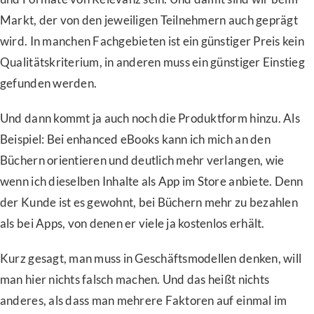
Markt, der von den jeweiligen Teilnehmern auch geprägt
wird. In manchen Fachgebieten ist ein günstiger Preis kein
Qualitätskriterium, in anderen muss ein günstiger Einstieg
gefunden werden.
Und dann kommt ja auch noch die Produktform hinzu. Als
Beispiel: Bei enhanced eBooks kann ich mich an den
Büchern orientieren und deutlich mehr verlangen, wie
wenn ich dieselben Inhalte als App im Store anbiete. Denn
der Kunde ist es gewohnt, bei Büchern mehr zu bezahlen
als bei Apps, von denen er viele ja kostenlos erhält.
Kurz gesagt, man muss in Geschäftsmodellen denken, will
man hier nichts falsch machen. Und das heißt nichts
anderes, als dass man mehrere Faktoren auf einmal im