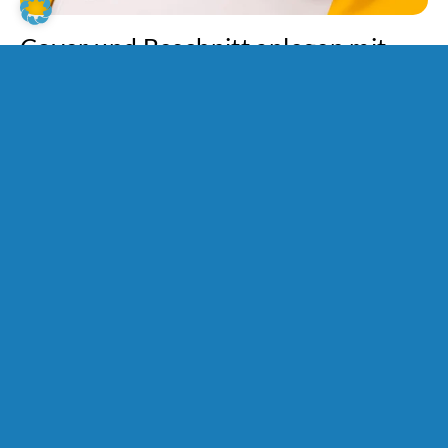
Cover und Beschnitt anlegen mit
Scribus – Step-by-Step-Anleitung
09. April 2026
Lea-Marie Wild
|
Allgemein
Praxistipp
Tipps & Anleitungen
,
,