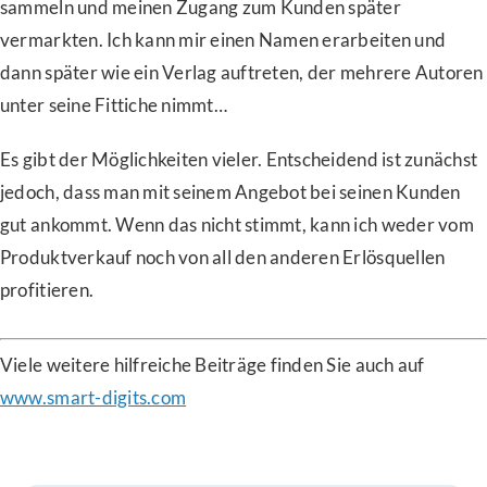
sammeln und meinen Zugang zum Kunden später
vermarkten. Ich kann mir einen Namen erarbeiten und
dann später wie ein Verlag auftreten, der mehrere Autoren
unter seine Fittiche nimmt…
Es gibt der Möglichkeiten vieler. Entscheidend ist zunächst
jedoch, dass man mit seinem Angebot bei seinen Kunden
gut ankommt. Wenn das nicht stimmt, kann ich weder vom
Produktverkauf noch von all den anderen Erlösquellen
profitieren.
Viele weitere hilfreiche Beiträge finden Sie auch auf
www.smart-digits.com