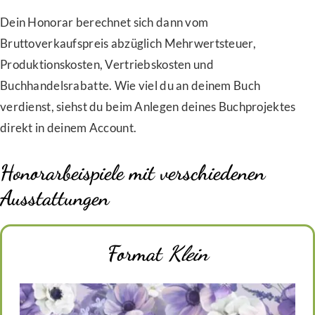
Dein Honorar berechnet sich dann vom
Bruttoverkaufspreis abzüglich Mehrwertsteuer,
Produktionskosten, Vertriebskosten und
Buchhandelsrabatte. Wie viel du an deinem Buch
verdienst, siehst du beim Anlegen deines Buchprojektes
direkt in deinem Account.
Honorarbeispiele mit verschiedenen
Ausstattungen
Format
Klein