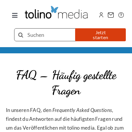
Zum
Inhalt
Toggle
springen
Navigation
Selfpublishing
Suche
Jetzt
starten
nach:
eBook
Printbuch
FAQ – Häufig gestellte
Fragen
Hörbuch
Über uns
In unseren FAQ, den
Fr
equently Asked Questions
,
findest du Antworten auf die häufigsten Fragen rund
um das Veröffentlichen mit tolino media. Egal ob zum
Blog