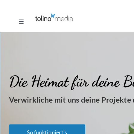
Zum
Inhalt
Toggle
springen
Navigation
Selfpublishing
eBook
Printbuch
Die Heimat für deine B
Hörbuch
Verwirkliche mit uns deine Projekte
Über uns
So funktioniert’s
Blog