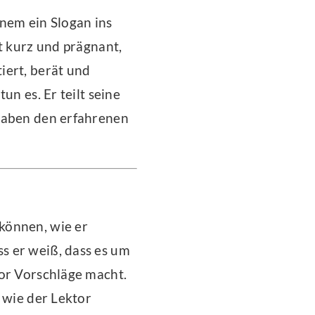
inem ein Slogan ins
t kurz und prägnant,
iert, berät und
un es. Er teilt seine
 haben den erfahrenen
können, wie er
s er weiß, dass es um
tor Vorschläge macht.
 wie der Lektor