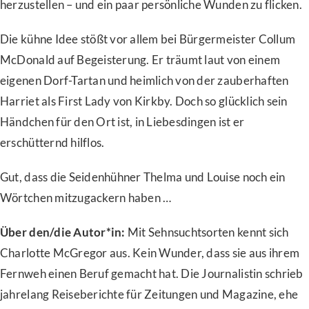
herzustellen – und ein paar persönliche Wunden zu flicken.
Die kühne Idee stößt vor allem bei Bürgermeister Collum
McDonald auf Begeisterung. Er träumt laut von einem
eigenen Dorf-Tartan und heimlich von der zauberhaften
Harriet als First Lady von Kirkby. Doch so glücklich sein
Händchen für den Ort ist, in Liebesdingen ist er
erschütternd hilflos.
Gut, dass die Seidenhühner Thelma und Louise noch ein
Wörtchen mitzugackern haben …
Über den/die Autor*in:
Mit Sehnsuchtsorten kennt sich
Charlotte McGregor aus. Kein Wunder, dass sie aus ihrem
Fernweh einen Beruf gemacht hat. Die Journalistin schrieb
jahrelang Reiseberichte für Zeitungen und Magazine, ehe