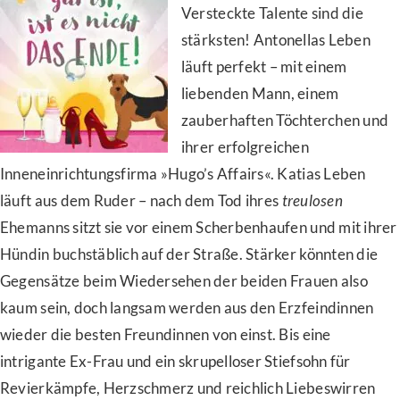
Versteckte Talente sind die
stärksten! Antonellas Leben
läuft perfekt – mit einem
liebenden Mann, einem
zauberhaften Töchterchen und
ihrer erfolgreichen
Inneneinrichtungsfirma »Hugo’s Affairs«. Katias Leben
läuft aus dem Ruder – nach dem Tod ihres
treulosen
Ehemanns sitzt sie vor einem Scherbenhaufen und mit ihrer
Hündin buchstäblich auf der Straße. Stärker könnten die
Gegensätze beim Wiedersehen der beiden Frauen also
kaum sein, doch langsam werden aus den Erzfeindinnen
wieder die besten Freundinnen von einst. Bis eine
intrigante Ex-Frau und ein skrupelloser Stiefsohn für
Revierkämpfe, Herzschmerz und reichlich Liebeswirren