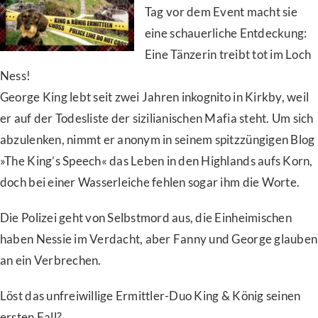
Tag vor dem Event macht sie
eine schauerliche Entdeckung:
Eine Tänzerin treibt tot im Loch
Ness!
George King lebt seit zwei Jahren inkognito in Kirkby, weil
er auf der Todesliste der sizilianischen Mafia steht. Um sich
abzulenken, nimmt er anonym in seinem spitzzüngigen Blog
»The King’s Speech« das Leben in den Highlands aufs Korn,
doch bei einer Wasserleiche fehlen sogar ihm die Worte.
Die Polizei geht von Selbstmord aus, die Einheimischen
haben Nessie im Verdacht, aber Fanny und George glauben
an ein Verbrechen.
Löst das unfreiwillige Ermittler-Duo King & König seinen
ersten Fall?