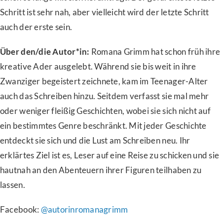
Schritt ist sehr nah, aber vielleicht wird der letzte Schritt
auch der erste sein.
Über den/die Autor*in:
Romana Grimm hat schon früh ihre
kreative Ader ausgelebt. Während sie bis weit in ihre
Zwanziger begeistert zeichnete, kam im Teenager-Alter
auch das Schreiben hinzu. Seitdem verfasst sie mal mehr
oder weniger fleißig Geschichten, wobei sie sich nicht auf
ein bestimmtes Genre beschränkt. Mit jeder Geschichte
entdeckt sie sich und die Lust am Schreiben neu. Ihr
erklärtes Ziel ist es, Leser auf eine Reise zu schicken und sie
hautnah an den Abenteuern ihrer Figuren teilhaben zu
lassen.
Facebook:
@autorinromanagrimm