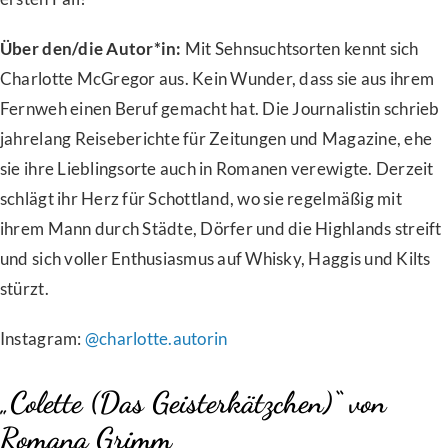
Über den/die Autor*in:
Mit Sehnsuchtsorten kennt sich
Charlotte McGregor aus. Kein Wunder, dass sie aus ihrem
Fernweh einen Beruf gemacht hat. Die Journalistin schrieb
jahrelang Reiseberichte für Zeitungen und Magazine, ehe
sie ihre Lieblingsorte auch in Romanen verewigte. Derzeit
schlägt ihr Herz für Schottland, wo sie regelmäßig mit
ihrem Mann durch Städte, Dörfer und die Highlands streift
und sich voller Enthusiasmus auf Whisky, Haggis und Kilts
stürzt.
Instagram:
@charlotte.autorin
„Colette (Das Geisterkätzchen)“ von
Romana Grimm