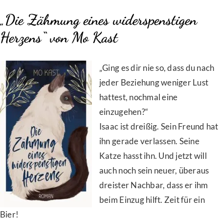
„Die Zähmung eines widerspenstigen
Herzens“ von Mo Kast
„Ging es dir nie so, dass du nach
jeder Beziehung weniger Lust
hattest, nochmal eine
einzugehen?“
Isaac ist dreißig. Sein Freund hat
ihn gerade verlassen. Seine
Katze hasst ihn. Und jetzt will
auch noch sein neuer, überaus
dreister Nachbar, dass er ihm
beim Einzug hilft. Zeit für ein
Bier!