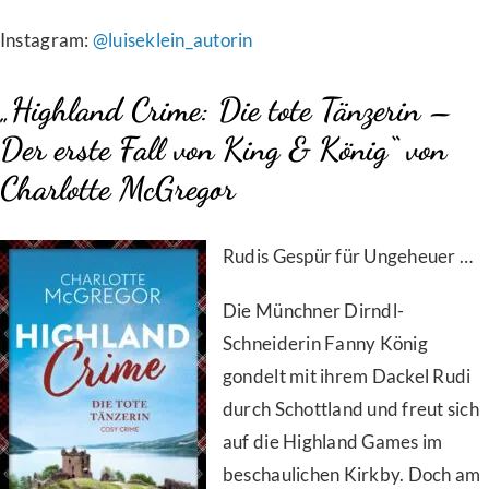
Instagram:
@luiseklein_autorin
„Highland Crime: Die tote Tänzerin –
Der erste Fall von King & König“ von
Charlotte McGregor
Rudis Gespür für Ungeheuer …
Die Münchner Dirndl-
Schneiderin Fanny König
gondelt mit ihrem Dackel Rudi
durch Schottland und freut sich
auf die Highland Games im
beschaulichen Kirkby. Doch am