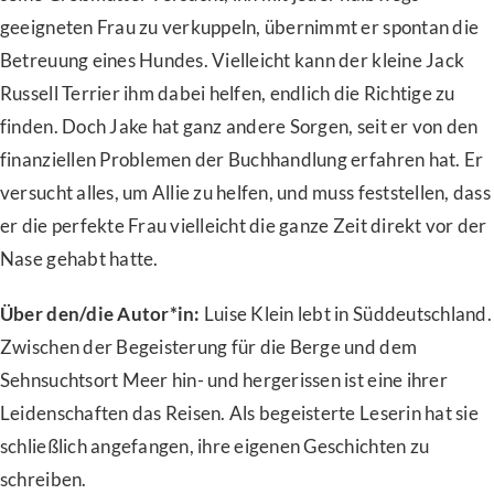
geeigneten Frau zu verkuppeln, übernimmt er spontan die
Betreuung eines Hundes. Vielleicht kann der kleine Jack
Russell Terrier ihm dabei helfen, endlich die Richtige zu
finden. Doch Jake hat ganz andere Sorgen, seit er von den
finanziellen Problemen der Buchhandlung erfahren hat. Er
versucht alles, um Allie zu helfen, und muss feststellen, dass
er die perfekte Frau vielleicht die ganze Zeit direkt vor der
Nase gehabt hatte.
Über den/die Autor*in:
Luise Klein lebt in Süddeutschland.
Zwischen der Begeisterung für die Berge und dem
Sehnsuchtsort Meer hin- und hergerissen ist eine ihrer
Leidenschaften das Reisen. Als begeisterte Leserin hat sie
schließlich angefangen, ihre eigenen Geschichten zu
schreiben.