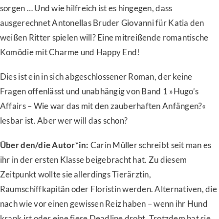
sorgen … Und wie hilfreich ist es hingegen, dass
ausgerechnet Antonellas Bruder Giovanni für Katia den
weißen Ritter spielen will? Eine mitreißende romantische
Komödie mit Charme und Happy End!
Dies ist ein in sich abgeschlossener Roman, der keine
Fragen offenlässt und unabhängig von Band 1 »Hugo’s
Affairs – Wie war das mit den zauberhaften Anfängen?«
lesbar ist. Aber wer will das schon?
Über den/die Autor*in:
Carin Müller schreibt seit man es
ihr in der ersten Klasse beigebracht hat. Zu diesem
Zeitpunkt wollte sie allerdings Tierärztin,
Raumschiffkapitän oder Floristin werden. Alternativen, die
nach wie vor einen gewissen Reiz haben – wenn ihr Hund
krank ist oder eine fiese Deadline droht. Trotzdem hat sie