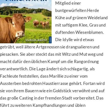
Mitglied einer
buntgewürfelten Herde
Kühe auf grünem Weideland
mit saftigem Klee, Gras und
duftenden Wiesenblumen.
Die Idylle wird etwas
getrübt, weil ältere Artgenossen sie drangsalieren und
piesacken. Sie aber steckt das mit Witz und Mut weg und
macht dafür den üblichen Kampf um die Rangordnung
verantwortlich. Die Lage ändert sich schlagartig, als
Fachleute feststellen, dass Marillie zu einer vom
Aussterben bedrohten Haustierrasse gehört. Fortan wird
sie von ihrem Bauern wie ein Goldstück verwöhnt und auf
das große Casting in der fremden Stadt vorbereitet. Das
führt zu weiteren Kampfhandlungen und üblen