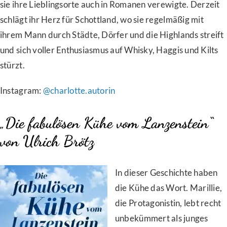
sie ihre Lieblingsorte auch in Romanen verewigte. Derzeit
schlägt ihr Herz für Schottland, wo sie regelmäßig mit
ihrem Mann durch Städte, Dörfer und die Highlands streift
und sich voller Enthusiasmus auf Whisky, Haggis und Kilts
stürzt.
Instagram:
@charlotte.autorin
„Die fabulösen Kühe vom Lanzenstein“
von Ulrich Brötz
In dieser Geschichte haben
die Kühe das Wort. Marillie,
die Protagonistin, lebt recht
unbekümmert als junges