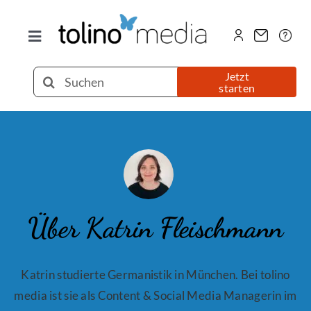
Zum
Inhalt
Toggle
springen
Navigation
Selfpublishing
Suche
Jetzt
starten
nach:
eBook
Printbuch
Hörbuch
Über Katrin Fleischmann
Über uns
Katrin studierte Germanistik in München. Bei tolino
media ist sie als Content & Social Media Managerin im
Blog