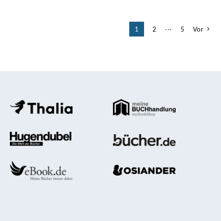
1
2
···
5
Vor