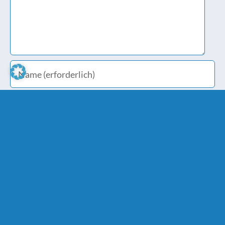
Meinen Namen, E-Mail und Website in diesem
Browser speichern, bis ich wieder kommentiere.
Bitte stimme den
Datenschutzbestimmungen
zu.