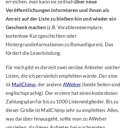
erreichen, man kann sie zeitnah
über neue
Veröffentlichungen informieren und ihnen als
Anreiz auf der Liste zu bleiben hin und wieder ein
Geschenk machen
(z.B. Vorableseexemplare,
kostenlose Kurzgeschichten oder
Hintergrundinformationen zu Romanfiguren). Das
fördert die Leserbindung.
Für mich gibt es derzeit zwei seriöse Anbieter solcher
Listen, die ich persönlich empfehlen würde. Der eine
ist
MailChimp
, der andere
AWeber
(beide Seiten sind
englischsprachig). Der erstere hat einen kostenlosen
Zahlungsplan für bis zu 1000 Listenmitglieder. Bis zu
dieser Größe ist MailChimp sehr zu empfehlen. Alles,
was darüber hinausgeht, sollte man zu AWeber
umziehen, da dieser Anbieter bei wachsenden