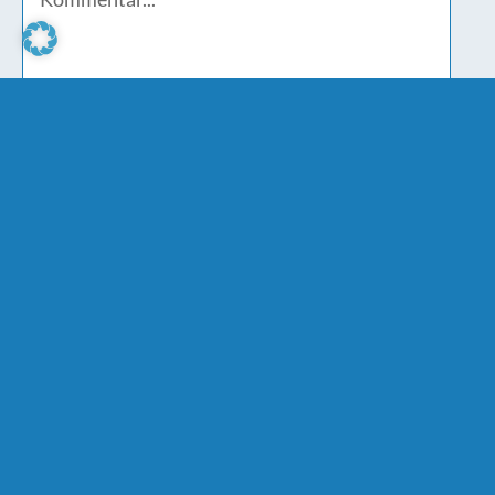
Meinen Namen, E-Mail und Website in diesem
Browser speichern, bis ich wieder kommentiere.
Bitte stimme den
Datenschutzbestimmungen
zu.