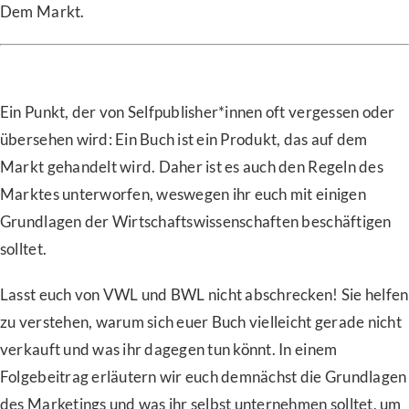
Dem Markt.
Ein Punkt, der von Selfpublisher*innen oft vergessen oder
übersehen wird: Ein Buch ist ein Produkt, das auf dem
Markt gehandelt wird. Daher ist es auch den Regeln des
Marktes unterworfen, weswegen ihr euch mit einigen
Grundlagen der Wirtschaftswissenschaften beschäftigen
solltet.
Lasst euch von VWL und BWL nicht abschrecken! Sie helfen
zu verstehen, warum sich euer Buch vielleicht gerade nicht
verkauft und was ihr dagegen tun könnt. In einem
Folgebeitrag erläutern wir euch demnächst die Grundlagen
des Marketings und was ihr selbst unternehmen solltet, um