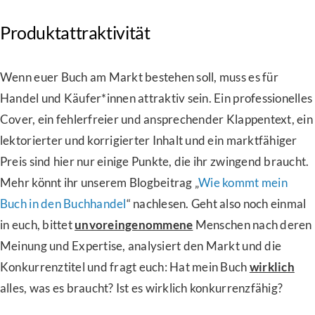
Produktattraktivität
Wenn euer Buch am Markt bestehen soll, muss es für
Handel und Käufer*innen attraktiv sein. Ein professionelles
Cover, ein fehlerfreier und ansprechender Klappentext, ein
lektorierter und korrigierter Inhalt und ein marktfähiger
Preis sind hier nur einige Punkte, die ihr zwingend braucht.
Mehr könnt ihr unserem Blogbeitrag „
Wie kommt mein
Buch in den Buchhandel
“ nachlesen. Geht also noch einmal
in euch, bittet
unvoreingenommene
Menschen nach deren
Meinung und Expertise, analysiert den Markt und die
Konkurrenztitel und fragt euch: Hat mein Buch
wirklich
alles, was es braucht? Ist es wirklich konkurrenzfähig?