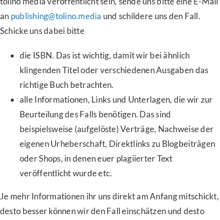
tolino media veröffentlicht sein, sende uns bitte eine E-Mail
an
publishing@tolino.media
und schildere uns den Fall.
Schicke uns dabei bitte
die ISBN. Das ist wichtig, damit wir bei ähnlich
klingenden Titel oder verschiedenen Ausgaben das
richtige Buch betrachten.
alle Informationen, Links und Unterlagen, die wir zur
Beurteilung des Falls benötigen. Das sind
beispielsweise (aufgelöste) Verträge, Nachweise der
eigenen Urheberschaft, Direktlinks zu Blogbeiträgen
oder Shops, in denen euer plagiierter Text
veröffentlicht wurde etc.
Je mehr Informationen ihr uns direkt am Anfang mitschickt,
desto besser können wir den Fall einschätzen und desto