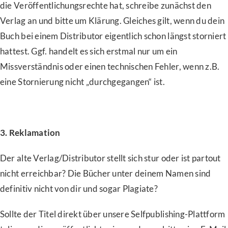
die Veröffentlichungsrechte hat, schreibe zunächst den
Verlag an und bitte um Klärung. Gleiches gilt, wenn du dein
Buch bei einem Distributor eigentlich schon längst storniert
hattest. Ggf. handelt es sich erstmal nur um ein
Missverständnis oder einen technischen Fehler, wenn z.B.
eine Stornierung nicht „durchgegangen“ ist.
3. Reklamation
Der alte Verlag/Distributor stellt sich stur oder ist partout
nicht erreichbar? Die Bücher unter deinem Namen sind
definitiv nicht von dir und sogar Plagiate?
Sollte der Titel direkt über unsere Selfpublishing-Plattform