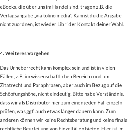
eBooks, die über uns im Handel sind, tragen z.B. die
Verlagsangabe „via tolino media“. Kannst du die Angabe
nicht zuordnen, ist wieder Libri der Kontakt deiner Wahl.
4. Weiteres Vorgehen
Das Urheberrecht kann komplex sein und ist in vielen
Fällen, z.B. im wissenschaftlichen Bereich rund um
Zitatrecht und Paraphrasen, aber auch im Bezug auf die
Schöpfungshöhe, nicht eindeutig. Bitte habe Verständnis,
dass wir als Distributor hier zum einen jeden Fall einzeln
prüfen, was ggf. auch etwas länger dauern kann. Zum
anderen können wir keine Rechtsberatung und keine finale
rechtliche Beurteilung von Einzelfällen bieten. Hier ist im