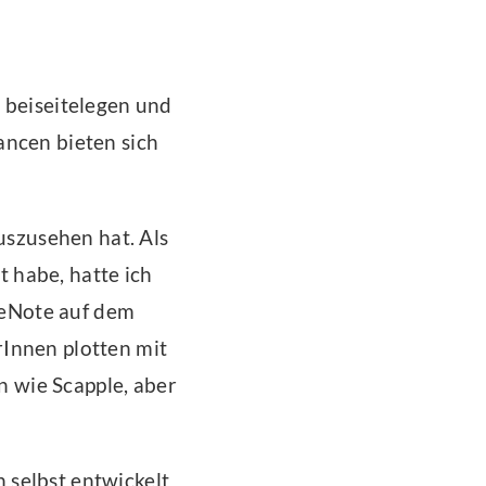
 beiseitelegen und
ancen bieten sich
uszusehen hat. Als
 habe, hatte ich
OneNote auf dem
rInnen plotten mit
 wie Scapple, aber
h selbst entwickelt