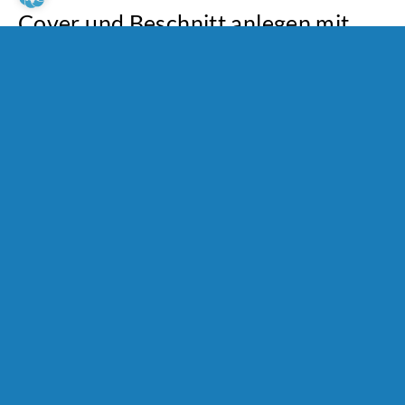
Cover und Beschnitt anlegen mit
Scribus – Step-by-Step-Anleitung
09. April 2026
Lea-Marie Wild
|
Allgemein
Praxistipp
Tipps & Anleitungen
,
,