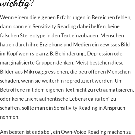
wichtig?
Wenn einem die eigenen Erfahrungen in Bereichen fehlen,
dann kann ein Sensitivity Reading dabei helfen, keine
falschen Stereotype in den Text einzubauen. Menschen
haben durch ihre Erziehung und Medien ein gewisses Bild
im Kopf wenn sie an z.B. Behinderung, Depression oder
marginalisierte Gruppen denken. Meist bestehen diese
Bilder aus Mikroaggressionen, die betroffenen Menschen
schaden, wenn sie weiterhin reproduziert werden. Um
Betroffene mit dem eigenen Text nicht zu retraumatisieren,
oder keine „nicht authentische Lebensrealitäten“ zu
schaffen, sollte man ein Sensitivity Reading in Anspruch
nehmen.
Am besten ist es dabei, ein Own-Voice Reading machen zu