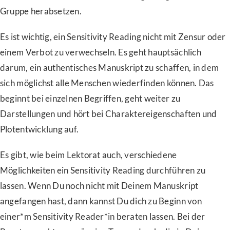
Gruppe herabsetzen.
Es ist wichtig, ein Sensitivity Reading nicht mit Zensur oder
einem Verbot zu verwechseln. Es geht hauptsächlich
darum, ein authentisches Manuskript zu schaffen, in dem
sich möglichst alle Menschen wiederfinden können. Das
beginnt bei einzelnen Begriffen, geht weiter zu
Darstellungen und hört bei Charaktereigenschaften und
Plotentwicklung auf.
Es gibt, wie beim Lektorat auch, verschiedene
Möglichkeiten ein Sensitivity Reading durchführen zu
lassen. Wenn Du noch nicht mit Deinem Manuskript
angefangen hast, dann kannst Du dich zu Beginn von
einer*m Sensitivity Reader*in beraten lassen. Bei der