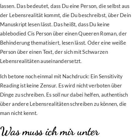
lassen. Das bedeutet, dass Du eine Person, die selbst aus
der Lebensrealität kommt, die Du beschreibst, über Dein
Manuskript lesen lässt. Das heißt, dass Du keine
ablebodied Cis Person über einen Queeren Roman, der
Behinderung thematisiert, lesen lässt. Oder eine weiße
Person über einen Text, der sich mit Schwarzen
Lebensrealitäten auseinandersetzt.
Ich betone noch einmal mit Nachdruck: Ein Sensitivity
Reading ist keine Zensur. Es wird nicht verboten über
Dinge zu schreiben. Es soll nur dabei helfen, authentisch
über andere Lebensrealitäten schreiben zu können, die
man nicht kennt.
Was muss ich mir unter