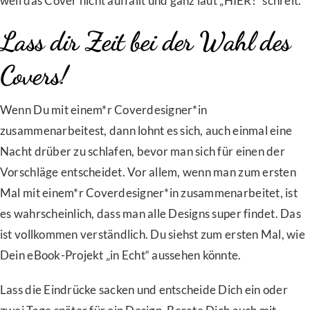
weil das Cover nicht auffällt und ganz laut „HIER!“ schreit.
Lass dir Zeit bei der Wahl des
Covers!
Wenn Du mit einem*r Coverdesigner*in
zusammenarbeitest, dann lohnt es sich, auch einmal eine
Nacht drüber zu schlafen, bevor man sich für einen der
Vorschläge entscheidet. Vor allem, wenn man zum ersten
Mal mit einem*r Coverdesigner*in zusammenarbeitet, ist
es wahrscheinlich, dass man alle Designs super findet. Das
ist vollkommen verständlich. Du siehst zum ersten Mal, wie
Dein eBook-Projekt „in Echt“ aussehen könnte.
Lass die Eindrücke sacken und entscheide Dich ein oder