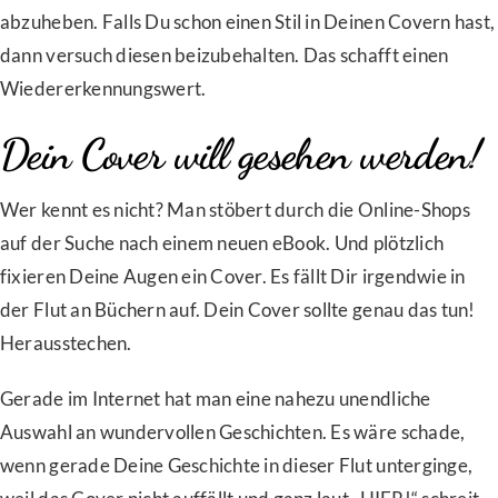
abzuheben. Falls Du schon einen Stil in Deinen Covern hast,
dann versuch diesen beizubehalten. Das schafft einen
Wiedererkennungswert.
Dein Cover will gesehen werden!
Wer kennt es nicht? Man stöbert durch die Online-Shops
auf der Suche nach einem neuen eBook. Und plötzlich
fixieren Deine Augen ein Cover. Es fällt Dir irgendwie in
der Flut an Büchern auf. Dein Cover sollte genau das tun!
Herausstechen.
Gerade im Internet hat man eine nahezu unendliche
Auswahl an wundervollen Geschichten. Es wäre schade,
wenn gerade Deine Geschichte in dieser Flut unterginge,