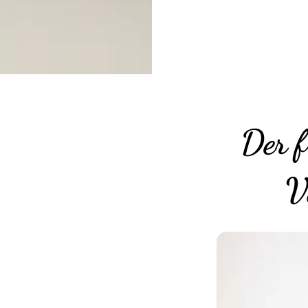
Der 
V