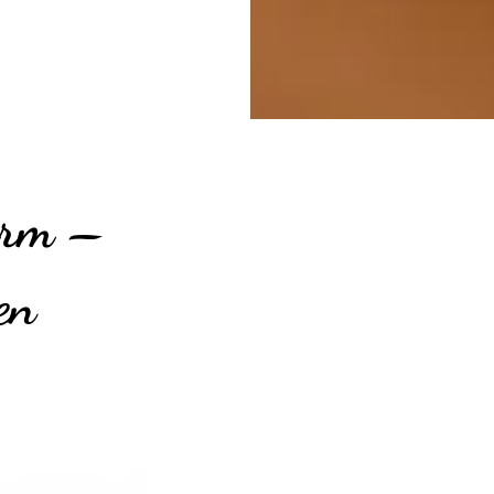
urm –
en