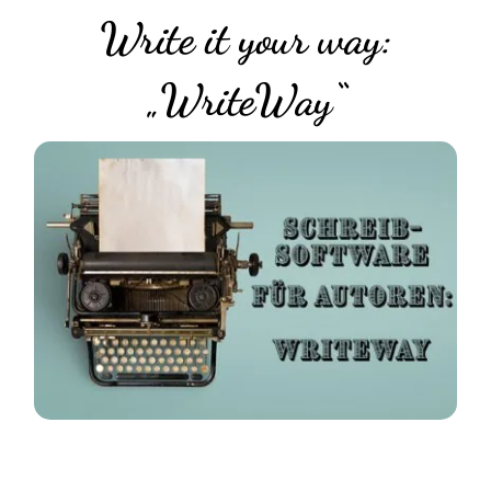
Write it your way:
„WriteWay“