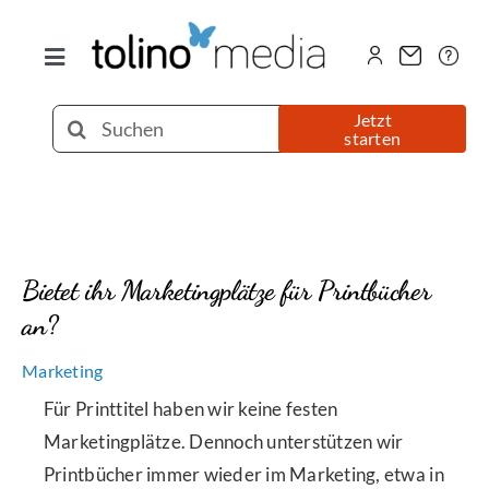
Zum
Inhalt
Toggle
springen
Navigation
Selfpublishing
Suche
Jetzt
starten
nach:
eBook
Printbuch
Bietet ihr Marketingplätze für Printbücher
an?
Hörbuch
Marketing
Über uns
Für Printtitel haben wir keine festen
Marketingplätze. Dennoch unterstützen wir
Printbücher immer wieder im Marketing, etwa in
Blog