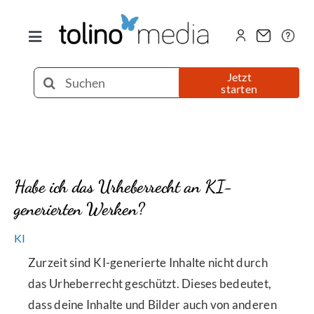
Zum
Inhalt
Toggle
springen
Navigation
Selfpublishing
Suche
Jetzt
starten
nach:
eBook
Printbuch
Habe ich das Urheberrecht an KI-
generierten Werken?
Hörbuch
KI
Über uns
Zurzeit sind KI-generierte Inhalte nicht durch
das Urheberrecht geschützt. Dieses bedeutet,
dass deine Inhalte und Bilder auch von anderen
Blog