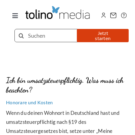
Zum
Inhalt
Toggle
springen
Navigation
Selfpublishing
Suche
Jetzt
starten
nach:
eBook
Printbuch
Ich bin umsatzsteuerpflichtig. Was muss ich
beachten?
Hörbuch
Honorare und Kosten
Über uns
Wenn du deinen Wohnort in Deutschland hast und
umsatzsteuerpflichtig nach §19 des
Umsatzsteuergesetzes bist, setze unter „Meine
Blog