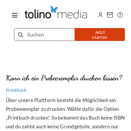
Zum
Inhalt
Toggle
springen
Navigation
Selfpublishing
Suche
Jetzt
starten
nach:
eBook
Printbuch
Kann ich ein Probeexemplar drucken lassen?
Hörbuch
Printbuch
Über unsere Plattform besteht die Möglichkeit ein
Über uns
Probeexemplar zu drucken. Wähle dafür die Option
„Printbuch drucken“. So bekommt das Buch keine ISBN
und du zahlst auch keine Grundgebühr, sondern nur
Blog