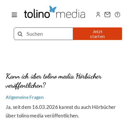
Zum
Inhalt
Toggle
springen
Navigation
Selfpublishing
Suche
Jetzt
starten
nach:
eBook
Printbuch
Kann ich über tolino media Hörbücher
veröffentlichen?
Hörbuch
Allgemeine Fragen
Über uns
Ja, seit dem 16.03.2026 kannst du auch Hörbücher
über tolino media veröffentlichen.
Blog