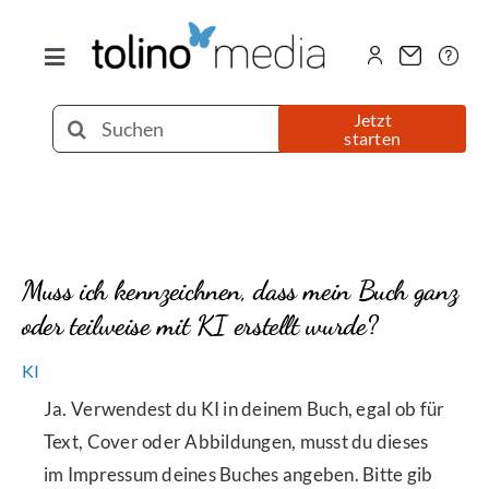
Zum
Inhalt
Toggle
springen
Navigation
Selfpublishing
Suche
Jetzt
starten
nach:
eBook
Printbuch
Muss ich kennzeichnen, dass mein Buch ganz
oder teilweise mit KI erstellt wurde?
Hörbuch
KI
Über uns
Ja. Verwendest du KI in deinem Buch, egal ob für
Text, Cover oder Abbildungen, musst du dieses
im Impressum deines Buches angeben. Bitte gib
Blog