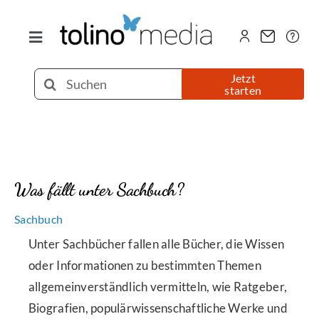
Zum
Inhalt
Toggle
springen
Navigation
Selfpublishing
Suche
Jetzt
starten
nach:
eBook
Printbuch
Was fällt unter Sachbuch?
Hörbuch
Sachbuch
Unter Sachbücher fallen alle Bücher, die Wissen
Über uns
oder Informationen zu bestimmten Themen
allgemeinverständlich vermitteln, wie Ratgeber,
Biografien, populärwissenschaftliche Werke und
Blog