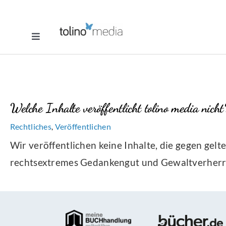
Zum
Inhalt
Toggle
springen
Navigation
Selfpublishing
eBook
Welche Inhalte veröffentlicht tolino media nicht
Printbuch
Rechtliches
Veröffentlichen
,
Wir veröffentlichen keine Inhalte, die gegen gel
Hörbuch
rechtsextremes Gedankengut und Gewaltverherr
Über uns
Blog