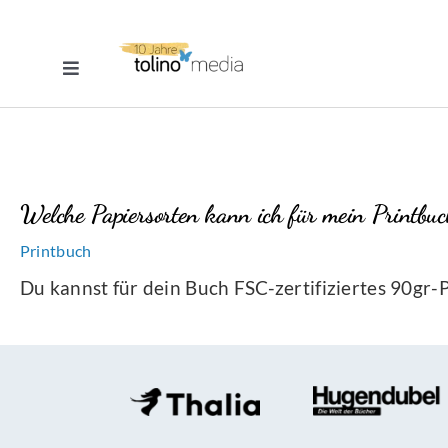
Zum
Inhalt
Toggle
springen
Navigation
Selfpublishing
eBook
Welche Papiersorten kann ich für mein Printbu
Printbuch
Printbuch
Du kannst für dein Buch FSC-zertifiziertes 90gr
Hörbuch
Über uns
Blog