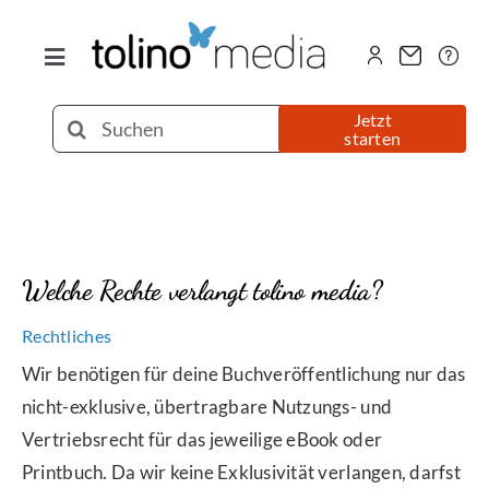
Zum
Inhalt
Toggle
springen
Navigation
Selfpublishing
Suche
Jetzt
starten
nach:
eBook
Printbuch
Welche Rechte verlangt tolino media?
Hörbuch
Rechtliches
Wir benötigen für deine Buchveröffentlichung nur
das
Über uns
nicht-exklusive, übertragbare Nutzungs- und
Vertriebsrecht für das jeweilige eBook oder
Printbuch. Da wir keine Exklusivität verlangen, darfst
Blog