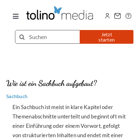
Zum
Inhalt
Toggle
springen
Navigation
Selfpublishing
Suche
Jetzt
starten
nach:
eBook
Printbuch
Wie ist ein Sachbuch aufgebaut?
Hörbuch
Sachbuch
Ein Sachbuch ist meist in klare Kapitel oder
Über uns
Themenabschnitte unterteilt und beginnt oft mit
einer Einführung oder einem Vorwort, gefolgt
von strukturierten Inhalten und endet mit einer
Blog