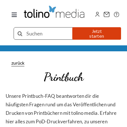
Zum
Inhalt
Toggle
springen
Navigation
Selfpublishing
Suche
Jetzt
starten
nach:
eBook
zurück
Printbuch
Printbuch
Hörbuch
Unsere Printbuch-FAQ beantworten dir die
häufigsten Fragen rund um das Veröffentlichen und
Über uns
Drucken von Printbüchern mit tolino media. Erfahre
hier alles zum PoD-Druckverfahren, zu unseren
Blog