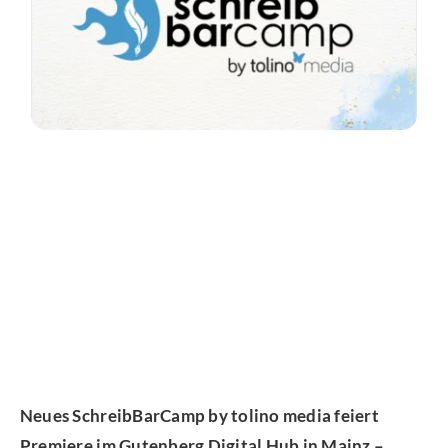
Neues SchreibBarCamp by tolino media feiert
Premiere im Gutenberg Digital Hub in Mainz –