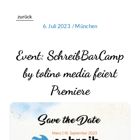
zurück
6. Juli 2023
/ München
Event: SchreibBarCamp
by tolino media feiert
Premiere