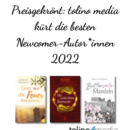
Preisgekrönt: tolino media
kürt die besten
Newcomer-Autor*innen
2022