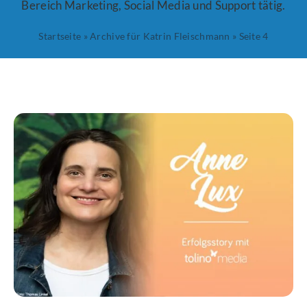
Bereich Marketing, Social Media und Support tätig.
Startseite
»
Archive für Katrin Fleischmann
»
Seite 4