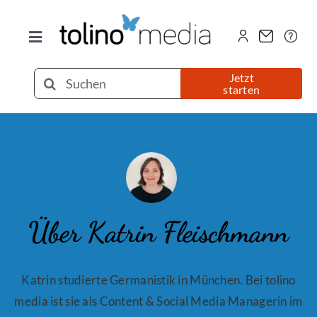
Zum
Inhalt
Toggle
springen
Navigation
Selfpublishing
Suche
Jetzt
starten
nach:
eBook
Printbuch
Hörbuch
Über Katrin Fleischmann
Über uns
Katrin studierte Germanistik in München. Bei tolino
media ist sie als Content & Social Media Managerin im
Blog