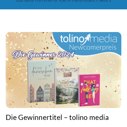
Startseite
»
Archive für Katrin Fleischmann
»
Seite 3
Die Gewinnertitel – tolino media