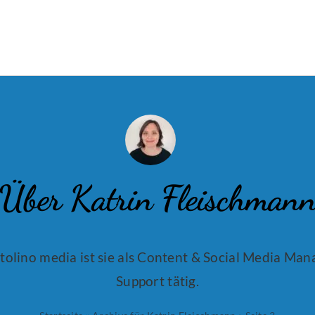
Über Katrin Fleischman
tolino media ist sie als Content & Social Media Ma
Support tätig.