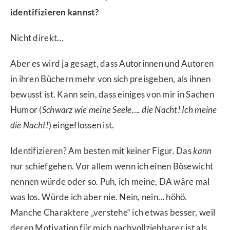
identifizieren kannst?
Nicht direkt…
Aber es wird ja gesagt, dass Autorinnen und Autoren
in ihren Büchern mehr von sich preisgeben, als ihnen
bewusst ist. Kann sein, dass einiges von mir in Sachen
Humor (
Schwarz wie meine Seele…. die Nacht! Ich meine
die Nacht!
) eingeflossen ist.
Identifizieren? Am besten mit keiner Figur. Das
kann
nur schiefgehen. Vor allem wenn ich einen Bösewicht
nennen würde oder so. Puh, ich meine, DA wäre mal
was los. Würde ich aber nie. Nein, nein… höhö.
Manche Charaktere „verstehe“ ich etwas besser, weil
deren Motivation für mich nachvollziehbarer ist als