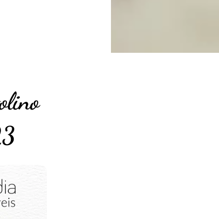
olino
23