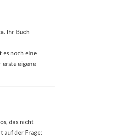
ca. Ihr Buch
e
t es noch eine
 erste eigene
os, das nicht
t auf der Frage: