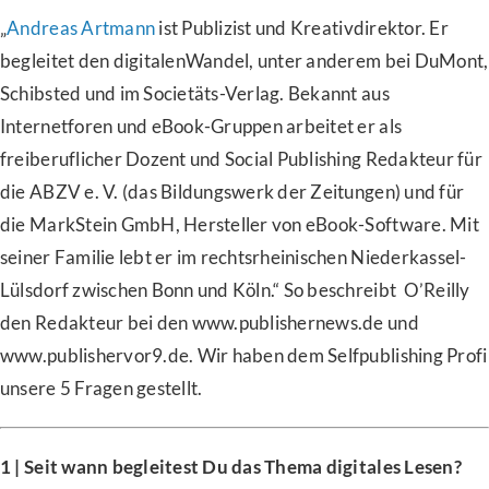
„
Andreas Artmann
ist Publizist und Kreativdirektor. Er
begleitet den digitalenWandel, unter anderem bei DuMont,
Schibsted und im Societäts-Verlag. Bekannt aus
Internetforen und eBook-Gruppen arbeitet er als
freiberuflicher Dozent und Social Publishing Redakteur für
die ABZV e. V. (das Bildungswerk der Zeitungen) und für
die MarkStein GmbH, Hersteller von eBook-Software. Mit
seiner Familie lebt er im rechtsrheinischen Niederkassel-
Lülsdorf zwischen Bonn und Köln.“ So beschreibt O’Reilly
den Redakteur bei den www.publishernews.de und
www.publishervor9.de. Wir haben dem Selfpublishing Profi
unsere 5 Fragen gestellt.
1 | Seit wann begleitest Du das Thema digitales Lesen?