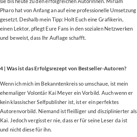
sie bis heute zu den erfolgreichen Autorinnen. Miriam
Pharo hat von Anfang an auf eine professionelle Umsetzung
gesetzt. Deshalb mein Tipp: Holt Euch eine Grafikerin,
einen Lektor, pflegt Eure Fans in den sozialen Netzwerken
und beweist, dass Ihr Auflage schafft.
4 | Was ist das Erfolgsrezept von Bestseller-Autoren?
Wenn ich mich im Bekanntenkreis so umschaue, ist mein
ehemaliger Volontär Kai Meyer ein Vorbild. Auch wenn er
kein klassischer Selfpublisher ist, ist er ein perfektes
Autorenvorbild. Niemand ist fleißiger und disziplinierter als
Kai. Jedoch vergisst er nie, dass er für seine Leser da ist
und nicht diese für ihn.