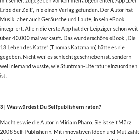
mit seiner, zugegeben vollkommen abgedrehten, App „Der
Erbe der Zeit“, nie einen Verlag gefunden. Der Autor hat
Musik, aber auch Geräusche und Laute, in sein eBook
integriert. Allein die erste App hat der Leipziger schon weit
über 40.000 mal verkauft. Das wunderschöne eBook „Die
13 Leben des Katze“ (Thomas Katzmann) hätte es nie
gegeben. Nicht weil es schlecht geschrieben ist, sondern
weil niemand wusste, wie Stuntman-Literatur einzuordnen
ist.
3 | Was würdest Du Selfpublishern raten?
Macht es wie die Autorin Miriam Pharo. Sie ist seit März
2008 Self-Publisherin. Mit innovativen Ideen und Mut zählt