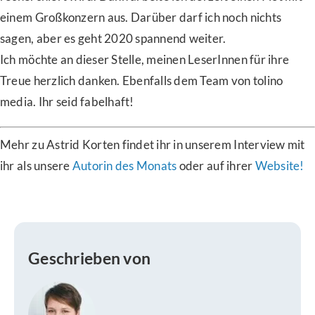
einem Großkonzern aus. Darüber darf ich noch nichts
sagen, aber es geht 2020 spannend weiter.
Ich möchte an dieser Stelle, meinen LeserInnen für ihre
Treue herzlich danken. Ebenfalls dem Team von tolino
media. Ihr seid fabelhaft!
Mehr zu Astrid Korten findet ihr in unserem Interview mit
ihr als unsere
Autorin des Monats
oder auf ihrer
Website!
Geschrieben von