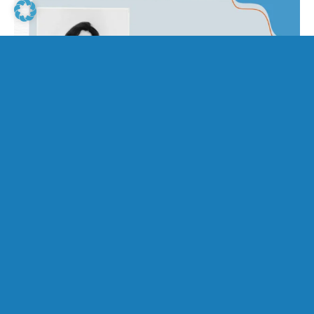
Autorin des Monats – Antonia Vitz
01. Mai 2026
Lucia van Heesch
Autor*innen & Bücher
|
In ihrem Interview als Autorin des Monats Mai gibt
Antonia Vitz Einblicke in ihre Anfänge als Autorin, ihren
Umgang mit Humor und wie sie ihn mit anderen Themen
verknüpft.