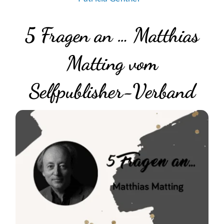
5 Fragen an … Matthias
Matting vom
Selfpublisher-Verband