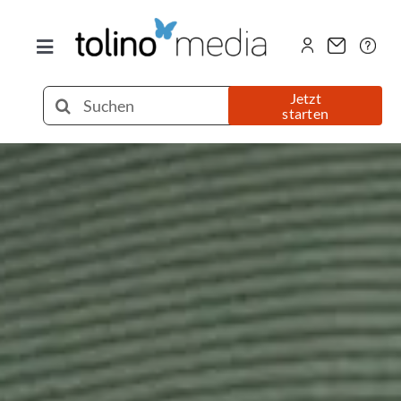
Zum
Inhalt
Toggle
springen
Navigation
Selfpublishing
Suche
Jetzt
starten
nach:
eBook
Printbuch
Hörbuch
Über uns
Blog