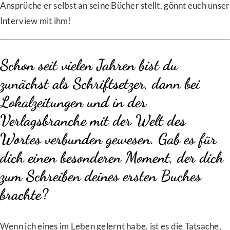
Ansprüche er selbst an seine Bücher stellt, gönnt euch unser
Interview mit ihm!
Schon seit vielen Jahren bist du
zunächst als Schriftsetzer, dann bei
Lokalzeitungen und in der
Verlagsbranche mit der Welt des
Wortes verbunden gewesen. Gab es für
dich einen besonderen Moment, der dich
zum Schreiben deines ersten Buches
brachte?
Wenn ich eines im Leben gelernt habe, ist es die Tatsache,