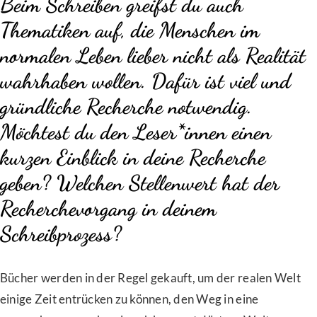
Beim Schreiben greifst du auch
Thematiken auf, die Menschen im
normalen Leben lieber nicht als Realität
wahrhaben wollen. Dafür ist viel und
gründliche Recherche notwendig.
Möchtest du den Leser*innen einen
kurzen Einblick in deine Recherche
geben? Welchen Stellenwert hat der
Recherchevorgang in deinem
Schreibprozess?
Bücher werden in der Regel gekauft, um der realen Welt
einige Zeit entrücken zu können, den Weg in eine