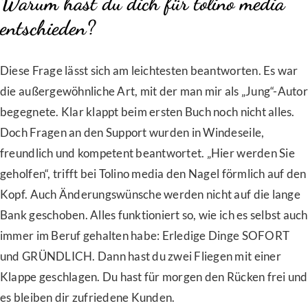
Warum hast du dich für tolino media
entschieden?
Diese Frage lässt sich am leichtesten beantworten. Es war
die außergewöhnliche Art, mit der man mir als „Jung“-Autor
begegnete. Klar klappt beim ersten Buch noch nicht alles.
Doch Fragen an den Support wurden in Windeseile,
freundlich und kompetent beantwortet. „Hier werden Sie
geholfen“, trifft bei Tolino media den Nagel förmlich auf den
Kopf. Auch Änderungswünsche werden nicht auf die lange
Bank geschoben. Alles funktioniert so, wie ich es selbst auch
immer im Beruf gehalten habe: Erledige Dinge SOFORT
und GRÜNDLICH. Dann hast du zwei Fliegen mit einer
Klappe geschlagen. Du hast für morgen den Rücken frei und
es bleiben dir zufriedene Kunden.