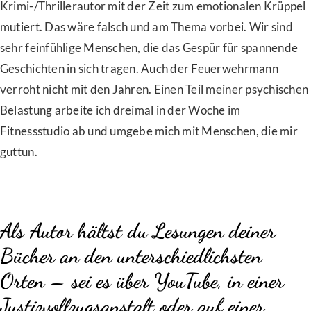
Krimi-/Thrillerautor mit der Zeit zum emotionalen Krüppel
mutiert. Das wäre falsch und am Thema vorbei. Wir sind
sehr feinfühlige Menschen, die das Gespür für spannende
Geschichten in sich tragen. Auch der Feuerwehrmann
verroht nicht mit den Jahren. Einen Teil meiner psychischen
Belastung arbeite ich dreimal in der Woche im
Fitnessstudio ab und umgebe mich mit Menschen, die mir
guttun.
Als Autor hältst du Lesungen deiner
Bücher an den unterschiedlichsten
Orten – sei es über YouTube, in einer
Justizvollzugsanstalt oder auf einer