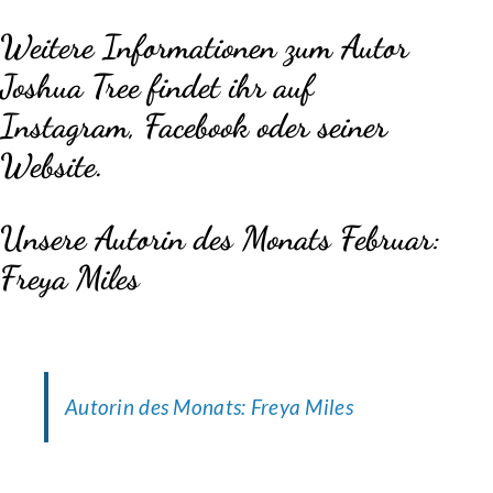
Weitere Informationen zum Autor
Joshua Tree findet ihr auf
Instagram
,
Facebook
oder
seiner
Website
.
Unsere Autorin des Monats Februar:
Freya Miles
Autorin des Monats: Freya Miles