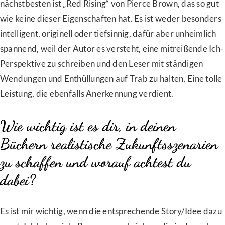
nächstbesten ist „Red Rising“ von Pierce Brown, das so gut
wie keine dieser Eigenschaften hat. Es ist weder besonders
intelligent, originell oder tiefsinnig, dafür aber unheimlich
spannend, weil der Autor es versteht, eine mitreißende Ich-
Perspektive zu schreiben und den Leser mit ständigen
Wendungen und Enthüllungen auf Trab zu halten. Eine tolle
Leistung, die ebenfalls Anerkennung verdient.
Wie wichtig ist es dir, in deinen
Büchern realistische Zukunftsszenarien
zu schaffen und worauf achtest du
dabei?
Es ist mir wichtig, wenn die entsprechende Story/Idee dazu