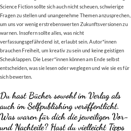
Science Fiction sollte sich auch nicht scheuen, schwierige
Fragen zu stellen und unangenehme Themen anzusprechen,
um uns vor wenig erstrebenswerten Zukunftsversionen zu
warnen. Insofern sollte alles, was nicht
verfassungsgefährdend ist, erlaubt sein. Autor*innen
brauchen Freiheit, um kreativ zu sein und keine geistigen
Scheuklappen. Die Leser*innen können am Ende selbst
entscheiden, was sie lesen oder weglegen und wie sie es für
sich bewerten.
Du hast Bücher sowohl im Verlag als
auch im Selfpublishing veröffentlicht.
Was waren für dich die jeweiligen Vor-
und Nachteile? Hast du vielleicht Tipps