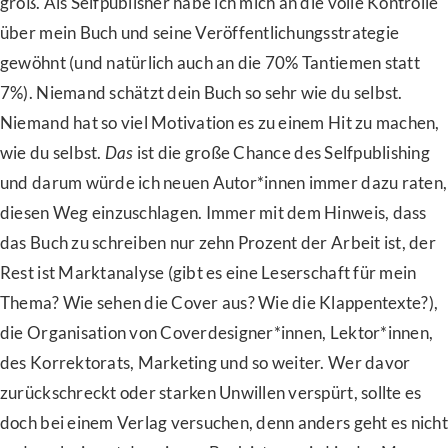
groß. Als Selfpublisher habe ich mich an die volle Kontrolle
über mein Buch und seine Veröffentlichungsstrategie
gewöhnt (und natürlich auch an die 70% Tantiemen statt
7%). Niemand schätzt dein Buch so sehr wie du selbst.
Niemand hat so viel Motivation es zu einem Hit zu machen,
wie du selbst.
Das
ist die große Chance des Selfpublishing
und darum würde ich neuen Autor*innen immer dazu raten,
diesen Weg einzuschlagen. Immer mit dem Hinweis, dass
das Buch zu schreiben nur zehn Prozent der Arbeit ist, der
Rest ist Marktanalyse (gibt es eine Leserschaft für mein
Thema? Wie sehen die Cover aus? Wie die Klappentexte?),
die Organisation von Coverdesigner*innen, Lektor*innen,
des Korrektorats, Marketing und so weiter. Wer davor
zurückschreckt oder starken Unwillen verspürt, sollte es
doch bei einem Verlag versuchen, denn anders geht es nicht