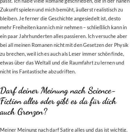
passt. Ich habe viele Romane geschrieben, die in der nahen
Zukunft spielen und mich bemüht, äußerst realistisch zu
bleiben. Je ferner die Geschichte angesiedelt ist, desto
mehr Freiheiten kann ich mir nehmen – schließlich kann in
ein paar Jahrhunderten alles passieren. Ich versuche aber
bei all meinen Romanen nicht mit den Gesetzen der Physik
zu brechen, weil ich es auch als Leser immer schön finde,
etwas über das Weltall und die Raumfahrt zu lernen und
nicht ins Fantastische abzudriften.
Darf deiner Meinung nach Science-
Fiction alles oder gibt es da für dich
auch Grenzen?
Meiner Meinung nach darf Satire alles und das ist wichtig.