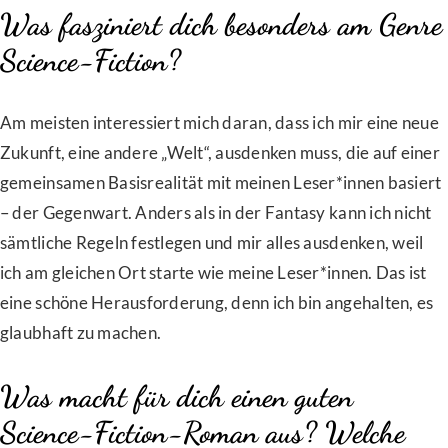
Was fasziniert dich besonders am Genre
Science-Fiction?
Am meisten interessiert mich daran, dass ich mir eine neue
Zukunft, eine andere „Welt“, ausdenken muss, die auf einer
gemeinsamen Basisrealität mit meinen Leser*innen basiert
– der Gegenwart. Anders als in der Fantasy kann ich nicht
sämtliche Regeln festlegen und mir alles ausdenken, weil
ich am gleichen Ort starte wie meine Leser*innen. Das ist
eine schöne Herausforderung, denn ich bin angehalten, es
glaubhaft zu machen.
Was macht für dich einen guten
Science-Fiction-Roman aus? Welche