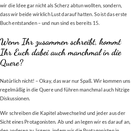
wir die Idee gar nicht als Scherz abtun wollten, sondern,
dass wir beide wirklich Lust darauf hatten. So ist das erste
Buch entstanden – und nun sind es bereits 15.
Wenn Ihr zusammen schreibt, kommt
Ihr Euch dabei auch manchmal in die
Quere?
Natürlich nicht! – Okay, das war nur Spaß. Wir kommen uns
regelmäßig in die Quere und führen manchmal auch hitzige
Diskussionen.
Wir schreiben die Kapitel abwechselnd und jeder aus der
Sicht eines Protagonisten. Ab und an legen wir es darauf an,
den anderen zu ärgern, indem wir die Protagonisten in