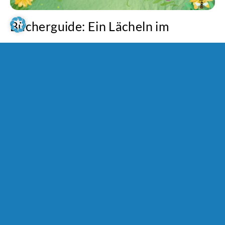
Bücherguide: Ein Lächeln im
Frühling
12. Mai 2026
Lucia van Heesch
Autor*innen & Bücher
|
Mit diesem humorvollen Bücherguide begegnen wir dem
Frühling mit einem Lächeln. Ob Romance, Sci-Fi, Krimi,
oder Kinderbuch hier findest du deine lustige
Lieblingslektüre.