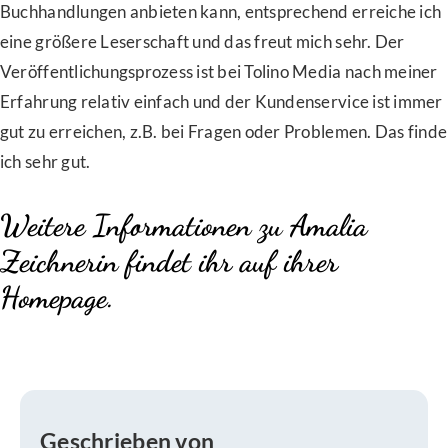
Buchhandlungen anbieten kann, entsprechend erreiche ich
eine größere Leserschaft und das freut mich sehr. Der
Veröffentlichungsprozess ist bei Tolino Media nach meiner
Erfahrung relativ einfach und der Kundenservice ist immer
gut zu erreichen, z.B. bei Fragen oder Problemen. Das finde
ich sehr gut.
Weitere Informationen zu Amalia
Zeichnerin findet ihr auf ihrer
Homepage
.
Geschrieben von