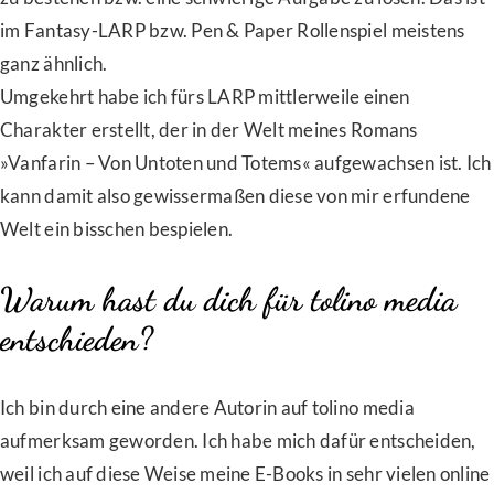
im Fantasy-LARP bzw. Pen & Paper Rollenspiel meistens
ganz ähnlich.
Umgekehrt habe ich fürs LARP mittlerweile einen
Charakter erstellt, der in der Welt meines Romans
»Vanfarin – Von Untoten und Totems« aufgewachsen ist. Ich
kann damit also gewissermaßen diese von mir erfundene
Welt ein bisschen bespielen.
Warum hast du dich für tolino media
entschieden?
Ich bin durch eine andere Autorin auf tolino media
aufmerksam geworden. Ich habe mich dafür entscheiden,
weil ich auf diese Weise meine E-Books in sehr vielen online