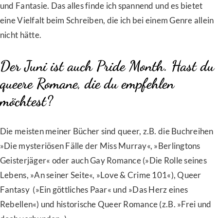
und Fantasie. Das alles finde ich spannend und es bietet
eine Vielfalt beim Schreiben, die ich bei einem Genre allein
nicht hätte.
Der Juni ist auch Pride Month. Hast du
queere Romane, die du empfehlen
möchtest?
Die meisten meiner Bücher sind queer, z.B. die Buchreihen
»Die mysteriösen Fälle der Miss Murray«, »Berlingtons
Geisterjäger« oder auch Gay Romance (»Die Rolle seines
Lebens, »An seiner Seite«, »Love & Crime 101«), Queer
Fantasy (»Ein göttliches Paar« und »Das Herz eines
Rebellen«) und historische Queer Romance (z.B. »Frei und