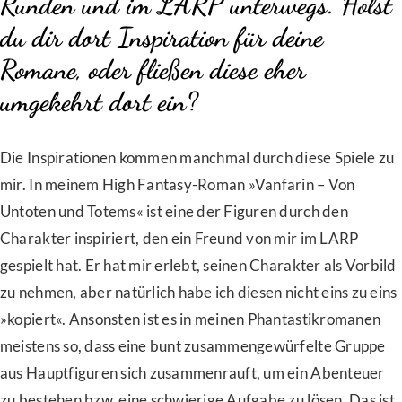
Runden und im LARP unterwegs. Holst
du dir dort Inspiration für deine
Romane, oder fließen diese eher
umgekehrt dort ein?
Die Inspirationen kommen manchmal durch diese Spiele zu
mir. In meinem High Fantasy-Roman »Vanfarin – Von
Untoten und Totems« ist eine der Figuren durch den
Charakter inspiriert, den ein Freund von mir im LARP
gespielt hat. Er hat mir erlebt, seinen Charakter als Vorbild
zu nehmen, aber natürlich habe ich diesen nicht eins zu eins
»kopiert«. Ansonsten ist es in meinen Phantastikromanen
meistens so, dass eine bunt zusammengewürfelte Gruppe
aus Hauptfiguren sich zusammenrauft, um ein Abenteuer
zu bestehen bzw. eine schwierige Aufgabe zu lösen. Das ist