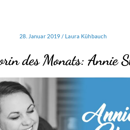
28. Januar 2019 /
Laura Kühbauch
orin des Monats: Annie S