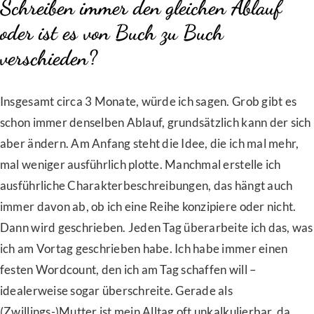
Schreiben immer den gleichen Ablauf
oder ist es von Buch zu Buch
verschieden?
Insgesamt circa 3 Monate, würde ich sagen. Grob gibt es
schon immer denselben Ablauf, grundsätzlich kann der sich
aber ändern. Am Anfang steht die Idee, die ich mal mehr,
mal weniger ausführlich plotte. Manchmal erstelle ich
ausführliche Charakterbeschreibungen, das hängt auch
immer davon ab, ob ich eine Reihe konzipiere oder nicht.
Dann wird geschrieben. Jeden Tag überarbeite ich das, was
ich am Vortag geschrieben habe. Ich habe immer einen
festen Wordcount, den ich am Tag schaffen will –
idealerweise sogar überschreite. Gerade als
(Zwillings-)Mutter ist mein Alltag oft unkalkulierbar, da