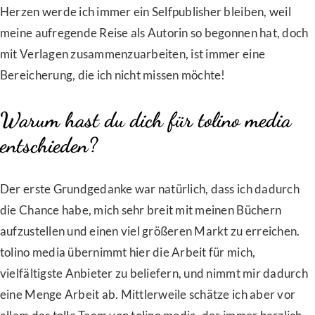
Herzen werde ich immer ein Selfpublisher bleiben, weil
meine aufregende Reise als Autorin so begonnen hat, doch
mit Verlagen zusammenzuarbeiten, ist immer eine
Bereicherung, die ich nicht missen möchte!
Warum hast du dich für tolino media
entschieden?
Der erste Grundgedanke war natürlich, dass ich dadurch
die Chance habe, mich sehr breit mit meinen Büchern
aufzustellen und einen viel größeren Markt zu erreichen.
tolino media übernimmt hier die Arbeit für mich,
vielfältigste Anbieter zu beliefern, und nimmt mir dadurch
eine Menge Arbeit ab. Mittlerweile schätze ich aber vor