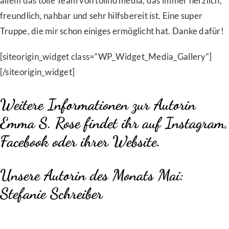
allem das tolle Team von tolino media, das immer herzlich,
freundlich, nahbar und sehr hilfsbereit ist. Eine super
Truppe, die mir schon einiges ermöglicht hat. Danke dafür!
[siteorigin_widget class=“WP_Widget_Media_Gallery“]
[/siteorigin_widget]
Weitere Informationen zur Autorin
Emma S. Rose findet ihr auf
Instagram,
Facebook
oder
ihrer Website
.
Unsere Autorin des Monats Mai:
Stefanie Schreiber