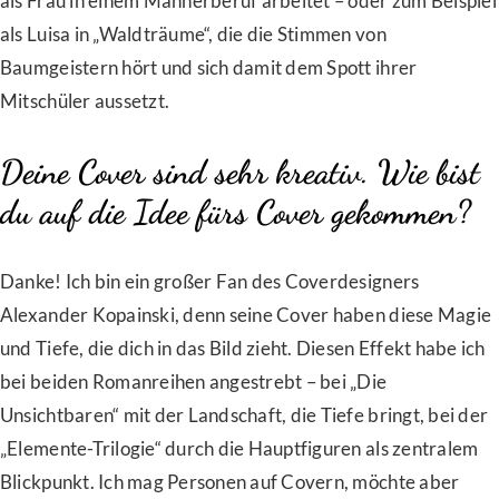
als Frau in einem Männerberuf arbeitet – oder zum Beispiel
als Luisa in „Waldträume“, die die Stimmen von
Baumgeistern hört und sich damit dem Spott ihrer
Mitschüler aussetzt.
Deine Cover sind sehr kreativ. Wie bist
du auf die Idee fürs Cover gekommen?
Danke! Ich bin ein großer Fan des Coverdesigners
Alexander Kopainski, denn seine Cover haben diese Magie
und Tiefe, die dich in das Bild zieht. Diesen Effekt habe ich
bei beiden Romanreihen angestrebt – bei „Die
Unsichtbaren“ mit der Landschaft, die Tiefe bringt, bei der
„Elemente-Trilogie“ durch die Hauptfiguren als zentralem
Blickpunkt. Ich mag Personen auf Covern, möchte aber