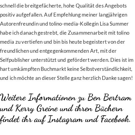
schnell die breitgefächerte, hohe Qualität des Angebots
positiv aufgefallen. Auf Empfehlung meiner langjährigen
Autorenfreundin und tolino-media-Kollegin Lisa Summer
habe ich danach gestrebt, die Zusammenarbeit mit tolino
media zu vertiefen und bin bis heute begeistert von der
freundlichen und entgegenkommenden Art, mit der
Selfpublisher unterstützt und gefördert werden. Dies ist im
hart umkämpften Buchmarkt keine Selbstverständlichkeit,
und ich möchte an dieser Stelle ganz herzlich Danke sagen!
Weitere Informationen zu Ben Bertram
und Kerry Greine und ihren Büchern
findet ihr auf
Instagram
und
Facebook.