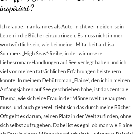
inspiriert?
Ich glaube, man kann es als Autor nicht vermeiden, sein
Leben in die Bücher einzubringen. Es muss nicht immer
wortwörtlich sein, wie bei meiner Mitarbeit an Lisa
Summers „High Seas“-Reihe, in der wir unsere
Liebesroman-Handlungen auf See verlegt haben und ich
viel von meinen tatsächlichen Erfahrungen beisteuern
konnte. In meinem Debütroman „Elaine“, den ich in meinen
Anfangsjahren auf See geschrieben habe, ist das zentrale
Thema, wie sich eine Frau in der Männerwelt behaupten
muss, und auch generell zieht sich das durch meine Bücher.
Oft geht es darum, seinen Platz in der Welt zu finden, ohne
sich selbst aufzugeben. Dabei ist es egal, ob man wie Elaine