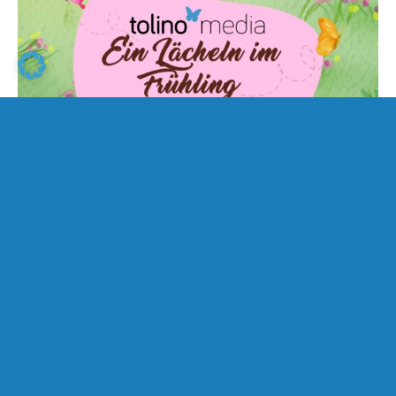
Bücherguide: Ein Lächeln im
Frühling
12. Mai 2026
Lucia van Heesch
Autor*innen & Bücher
|
Mit diesem humorvollen Bücherguide begegnen wir dem
Frühling mit einem Lächeln. Ob Romance, Sci-Fi, Krimi,
oder Kinderbuch hier findest du deine lustige