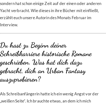
sondern hat schon einige Zeit auf der einen oder anderen
Yacht verbracht. Wie dieses in ihre Bücher mit einfließt,
erzählt euch unsere Autorin des Monats Februar im
Interview.
Du hast zu Beginn deiner
Schreibkarriere historische Romane
geschrieben. Was hat dich dazu
gebracht, dich an Urban Fantasy
auszuprobieren?
Als Schreibanfängerin hatte ich ein wenig Angst vor der
„weißen Seite“. Ich brauchte etwas, an dem ich mich