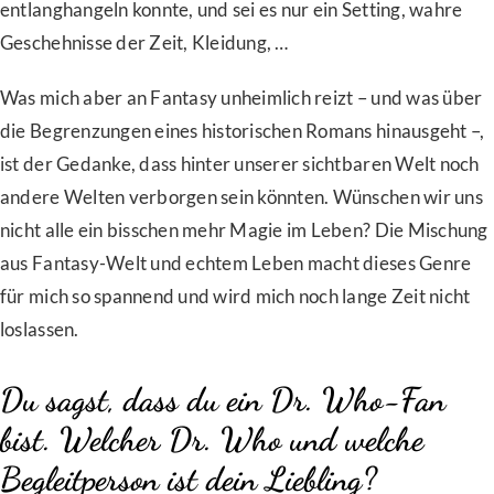
entlanghangeln konnte, und sei es nur ein Setting, wahre
Geschehnisse der Zeit, Kleidung, …
Was mich aber an Fantasy unheimlich reizt – und was über
die Begrenzungen eines historischen Romans hinausgeht –,
ist der Gedanke, dass hinter unserer sichtbaren Welt noch
andere Welten verborgen sein könnten. Wünschen wir uns
nicht alle ein bisschen mehr Magie im Leben? Die Mischung
aus Fantasy-Welt und echtem Leben macht dieses Genre
für mich so spannend und wird mich noch lange Zeit nicht
loslassen.
Du sagst, dass du ein Dr. Who-Fan
bist. Welcher Dr. Who und welche
Begleitperson ist dein Liebling?