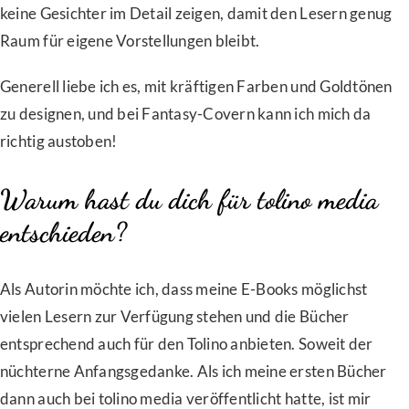
keine Gesichter im Detail zeigen, damit den Lesern genug
Raum für eigene Vorstellungen bleibt.
Generell liebe ich es, mit kräftigen Farben und Goldtönen
zu designen, und bei Fantasy-Covern kann ich mich da
richtig austoben!
Warum hast du dich für tolino media
entschieden?
Als Autorin möchte ich, dass meine E-Books möglichst
vielen Lesern zur Verfügung stehen und die Bücher
entsprechend auch für den Tolino anbieten. Soweit der
nüchterne Anfangsgedanke. Als ich meine ersten Bücher
dann auch bei tolino media veröffentlicht hatte, ist mir