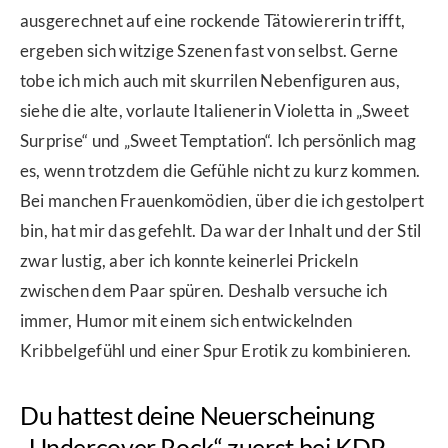
ausgerechnet auf eine rockende Tätowiererin trifft,
ergeben sich witzige Szenen fast von selbst. Gerne
tobe ich mich auch mit skurrilen Nebenfiguren aus,
siehe die alte, vorlaute Italienerin Violetta in „Sweet
Surprise“ und „Sweet Temptation“. Ich persönlich mag
es, wenn trotzdem die Gefühle nicht zu kurz kommen.
Bei manchen Frauenkomödien, über die ich gestolpert
bin, hat mir das gefehlt. Da war der Inhalt und der Stil
zwar lustig, aber ich konnte keinerlei Prickeln
zwischen dem Paar spüren. Deshalb versuche ich
immer, Humor mit einem sich entwickelnden
Kribbelgefühl und einer Spur Erotik zu kombinieren.
Du hattest deine Neuerscheinung
„Undercover Rock“ zuerst bei KDP