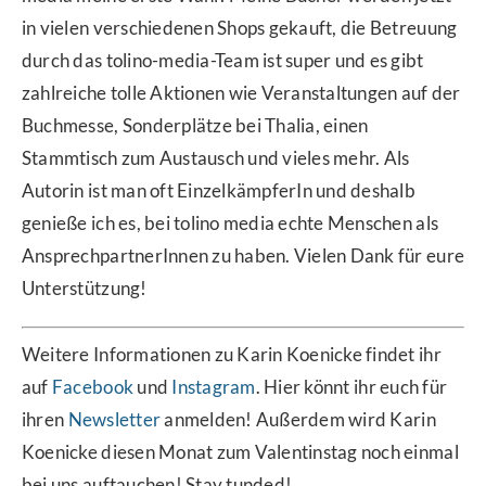
in vielen verschiedenen Shops gekauft, die Betreuung
durch das tolino-media-Team ist super und es gibt
zahlreiche tolle Aktionen wie Veranstaltungen auf der
Buchmesse, Sonderplätze bei Thalia, einen
Stammtisch zum Austausch und vieles mehr. Als
Autorin ist man oft EinzelkämpferIn und deshalb
genieße ich es, bei tolino media echte Menschen als
AnsprechpartnerInnen zu haben. Vielen Dank für eure
Unterstützung!
Weitere Informationen zu Karin Koenicke findet ihr
auf
Facebook
und
Instagram
. Hier könnt ihr euch für
ihren
Newsletter
anmelden! Außerdem wird Karin
Koenicke diesen Monat zum Valentinstag noch einmal
bei uns auftauchen! Stay tunded!