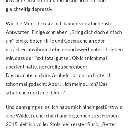
ich auch sonst oft drauf bin: lustig, ironisch und
gleichzeitig depressiv.
Wie die Menschen so sind, kamen verschiedenste
Antworten. Einige schrieben: „Bring dich doch einfach
um“, einige boten Hilfe und Gespräche an oder
erzählten aus ihrem Leben – und zwei Leute schrieben
mir, dass der Text total gut sei. Ob ich nicht mal
überlegt hätte, generell zu schreiben?
Das brachte mich ins Grübeln. Ja, daran hatte ich
schon mal gedacht. Aber … ich meine …ich? Das
schaffe ich doch nie! Oder?
Und dann ging es los. Ich habe mich hineingestürzt wie
eine Wilde, recherchiert und begonnen zu schreiben.
2015 hielt ich voller Stolz mein erstes Buch, „Better