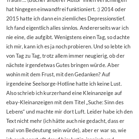
hat hingegen einwandfrei funktioniert. :) 2014 oder
2015 hatte ich dann ein ziemliches Depressionstief.
Ich fand eigentlich alles sinnlos. Andererseits war ich
nie eine, die aufgibt. Wenigstens einen Tag, so dachte
ich mir, kann ich es ja noch probieren. Und so lebte ich
von Tag zu Tag, trotz allem immer neugierig, ob der
nächste irgendetwas Gutes bringen würde. Aber
wohin mit dem Frust, mit den Gedanken? Auf
irgendeine Seelsorge-Hotline hatte ich keine Lust.
Also schrieb ich kurzerhand eine Kleinanzeige auf
ebay-Kleinanzeigen mit dem Titel „Suche: Sinn des
Lebens“ und machte mir dort Luft. Leider habe ich den
Text nicht mehr (ich hätte auch nie gedacht, dass er
mal von Bedeutung sein würde), aber er war so, wie