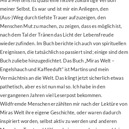
Mira Mertens ist quasi eine fiktive zukünftige Version
meiner Selbst. Es war und ist mir ein Anliegen, den
(Aus-)Weg durch tiefste Trauer aufzuzeigen, den
Menschen Mut zu machen, zu zeigen, dass es möglich ist,
nach dem Tal der Tränen das Licht der Lebensfreude
wiederzufinden. Im Buch berichte ich auch von spirituellen
Ereignissen, die tatsächlich so passiert sind; einige sind dem
Buch zuliebe hinzugedichtet. Das Buch „Miras Welt –
Engelshauch und Kaffeeduft“ ist Martins und mein
Vermächtnis an die Welt. Das klingt jetzt sicherlich etwas
pathetisch, aber es ist nun mal so. Ich habe in den
vergangenen Jahren viel Leserpost bekommen.
Wildfremde Menschen erzählten mir nach der Lektüre von
Miras Welt ihre eigene Geschichte, oder waren dadurch
inspiriert worden, selbst aktiv zu werden und anderen