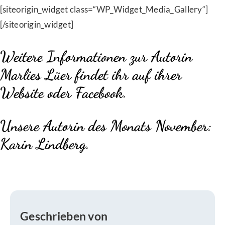
[siteorigin_widget class=“WP_Widget_Media_Gallery“]
[/siteorigin_widget]
Weitere Informationen zur Autorin
Marlies Lüer findet ihr auf ihrer
Website
oder
Facebook
.
Unsere Autorin des Monats November:
Karin Lindberg
.
Geschrieben von