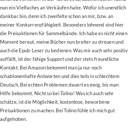
nun ein Vielfaches an Verkäufen habe. Wofür ich unendlich
dankbar bin, denn ich zweifelte schon an mir, bzw. an
meiner Konkurrenzfähigkeit. Besonders lohnend sind hier
die Preisaktionen für Sammelbände. Ich habe es nicht einen
Moment bereut, meine Bücher nun breiter zu streuen und
auch die Epub-Leser zu bedienen. Was mir auch sehr positiv
auffällt, ist der fähige Support und der stets freundliche
Kontakt. Bei Amazon bekommt man ja nur noch
schablonenhafte Antworten und dies teils in schlechtem
Deutsch. Bei echten Problemen dauert es ewig, bis man
Hilfe bekommt. Nicht so bei Tolino! Was ich auch sehr
schätze, ist die Möglichkeit, kostenlose, beworbene
Preisaktionen zu machen. Bei Tolino fühle ich mich gut
aufgehoben.