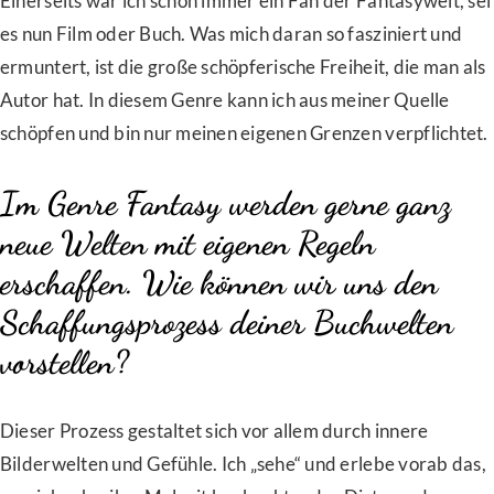
Einerseits war ich schon immer ein Fan der Fantasywelt, sei
es nun Film oder Buch. Was mich daran so fasziniert und
ermuntert, ist die große schöpferische Freiheit, die man als
Autor hat. In diesem Genre kann ich aus meiner Quelle
schöpfen und bin nur meinen eigenen Grenzen verpflichtet.
Im Genre Fantasy werden gerne ganz
neue Welten mit eigenen Regeln
erschaffen. Wie können wir uns den
Schaffungsprozess deiner Buchwelten
vorstellen?
Dieser Prozess gestaltet sich vor allem durch innere
Bilderwelten und Gefühle. Ich „sehe“ und erlebe vorab das,