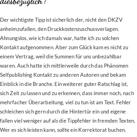
diesbezüglich?
Der wichtigste Tipp ist sicherlich der, nicht den DKZV
anheimzufallen, den Druckkostenzuschussverlagen.
Ahnungslos, wie ich damals war, hatte ich zu solchen
Kontakt aufgenommen. Aber zum Glück kam es nicht zu
einem Vertrag, weil die Summen für uns unbezahlbar
waren. Auch hatte ich mittlerweile durch das Phänomen
Selfpublishing Kontakt zu anderen Autoren und bekam
Einblick in die Branche. Ein weiterer guter Ratschlag ist,
sich Zeit zu lassen und zu erkennen, dass immer noch, nach
mehrfacher Überarbeitung, viel zu tun ist am Text. Fehler
schleichen sich gern durch die Hintertür ein und eigene
fallen viel weniger auf als die Tippfehler in fremden Texten.
Wer es sich leisten kann, sollte ein Korrektorat buchen.