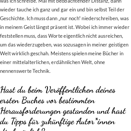
was ich schreibe. Mal mit beobachtender Distanz, dann
wieder tauche ich ganz und gar ein und bin selbst Teil der
Geschichte. Ich muss dann „nur noch“ niederschreiben, was
in meinem Geist längst präsent ist. Wobei ich immer wieder
feststellen muss, dass Worte eigentlich nicht ausreichen,
um das wiederzugeben, was sozusagen in meiner geistigen
Welt wirklich geschah. Meistens spielen meine Bücher in
einer mittelalterlichen, erdähnlichen Welt, ohne
nennenswerte Technik.
Hast du beim Veröffentlichen deines
ersten Buches vor bestimmten
Herausforderungen gestanden und hast
du Tipps für zukünftige Autor*innen