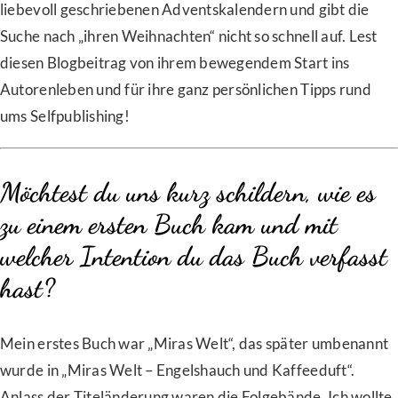
liebevoll geschriebenen Adventskalendern und gibt die
Suche nach „ihren Weihnachten“ nicht so schnell auf. Lest
diesen Blogbeitrag von ihrem bewegendem Start ins
Autorenleben und für ihre ganz persönlichen Tipps rund
ums Selfpublishing!
Möchtest du uns kurz schildern, wie es
zu einem ersten Buch kam und mit
welcher Intention du das Buch verfasst
hast?
Mein erstes Buch war „Miras Welt“, das später umbenannt
wurde in „Miras Welt – Engelshauch und Kaffeeduft“.
Anlass der Titeländerung waren die Folgebände. Ich wollte,