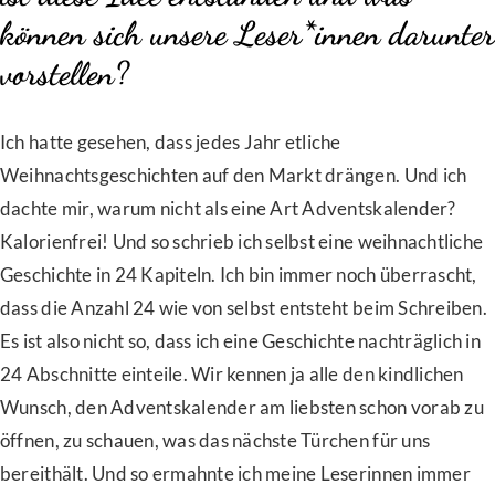
können sich unsere Leser*innen darunter
vorstellen?
Ich hatte gesehen, dass jedes Jahr etliche
Weihnachtsgeschichten auf den Markt drängen. Und ich
dachte mir, warum nicht als eine Art Adventskalender?
Kalorienfrei! Und so schrieb ich selbst eine weihnachtliche
Geschichte in 24 Kapiteln. Ich bin immer noch überrascht,
dass die Anzahl 24 wie von selbst entsteht beim Schreiben.
Es ist also nicht so, dass ich eine Geschichte nachträglich in
24 Abschnitte einteile. Wir kennen ja alle den kindlichen
Wunsch, den Adventskalender am liebsten schon vorab zu
öffnen, zu schauen, was das nächste Türchen für uns
bereithält. Und so ermahnte ich meine Leserinnen immer