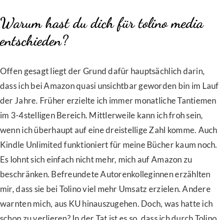
Warum hast du dich für tolino media
entschieden?
Offen gesagt liegt der Grund dafür hauptsächlich darin,
dass ich bei Amazon quasi unsichtbar geworden bin im Lauf
der Jahre. Früher erzielte ich immer monatliche Tantiemen
im 3-4stelligen Bereich. Mittlerweile kann ich froh sein,
wenn ich überhaupt auf eine dreistellige Zahl komme. Auch
Kindle Unlimited funktioniert für meine Bücher kaum noch.
Es lohnt sich einfach nicht mehr, mich auf Amazon zu
beschränken. Befreundete Autorenkolleginnen erzählten
mir, dass sie bei Tolino viel mehr Umsatz erzielen. Andere
warnten mich, aus KU hinauszugehen. Doch, was hatte ich
schon zu verlieren? In der Tat ist es so, dass ich durch Tolino