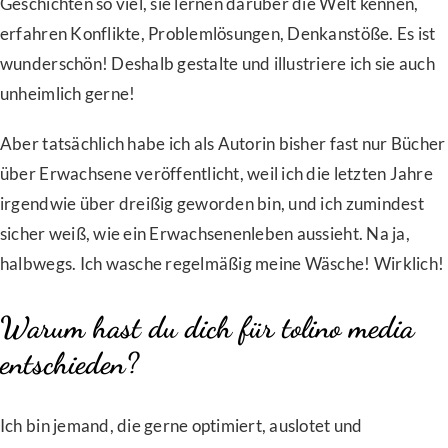
Geschichten so viel, sie lernen darüber die Welt kennen,
erfahren Konflikte, Problemlösungen, Denkanstöße. Es ist
wunderschön! Deshalb gestalte und illustriere ich sie auch
unheimlich gerne!
Aber tatsächlich habe ich als Autorin bisher fast nur Bücher
über Erwachsene veröffentlicht, weil ich die letzten Jahre
irgendwie über dreißig geworden bin, und ich zumindest
sicher weiß, wie ein Erwachsenenleben aussieht. Na ja,
halbwegs. Ich wasche regelmäßig meine Wäsche! Wirklich!
Warum hast du dich für tolino media
entschieden?
Ich bin jemand, die gerne optimiert, auslotet und