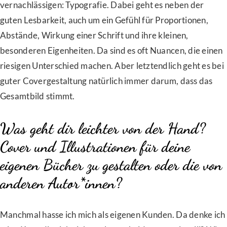
vernachlässigen: Typografie. Dabei geht es neben der
guten Lesbarkeit, auch um ein Gefühl für Proportionen,
Abstände, Wirkung einer Schrift und ihre kleinen,
besonderen Eigenheiten. Da sind es oft Nuancen, die einen
riesigen Unterschied machen. Aber letztendlich geht es bei
guter Covergestaltung natürlich immer darum, dass das
Gesamtbild stimmt.
Was geht dir leichter von der Hand?
Cover und Illustrationen für deine
eigenen Bücher zu gestalten oder die von
anderen Autor*innen?
Manchmal hasse ich mich als eigenen Kunden. Da denke ich