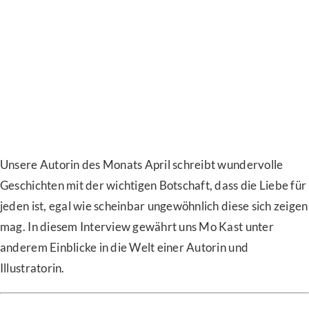
Unsere Autorin des Monats April schreibt wundervolle
Geschichten mit der wichtigen Botschaft, dass die Liebe für
jeden ist, egal wie scheinbar ungewöhnlich diese sich zeigen
mag. In diesem Interview gewährt uns Mo Kast unter
anderem Einblicke in die Welt einer Autorin und
Illustratorin.