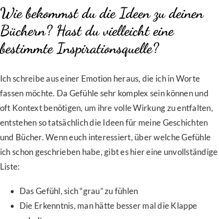
Wie bekommst du die Ideen zu deinen
Büchern? Hast du vielleicht eine
bestimmte Inspirationsquelle?
Ich schreibe aus einer Emotion heraus, die ich in Worte
fassen möchte. Da Gefühle sehr komplex sein können und
oft Kontext benötigen, um ihre volle Wirkung zu entfalten,
entstehen so tatsächlich die Ideen für meine Geschichten
und Bücher. Wenn euch interessiert, über welche Gefühle
ich schon geschrieben habe, gibt es hier eine unvollständige
Liste:
Das Gefühl, sich “grau” zu fühlen
Die Erkenntnis, man hätte besser mal die Klappe