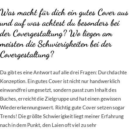
Was macht für dich ein gutes Cover aus
und auf was achtest du besonders bei
der Covergestaltung? Wo liegen am
meisten die Schwierigkeiten bei der
Covergestaltung?
Da gibt es eine Antwort auf alle drei Fragen: Durchdachte
Konzeption. Ein gutes Cover ist nicht nur handwerklich
einwandfrei umgesetzt, sondern passt zum Inhalt des
Buches, erreicht die Zielgruppe und hat einen gewissen
Wiedererkennungswert. Richtig gute Cover setzen sogar
Trends! Die größte Schwierigkeit liegt meiner Erfahrung
nach in dem Punkt, den Laien oft viel zu sehr