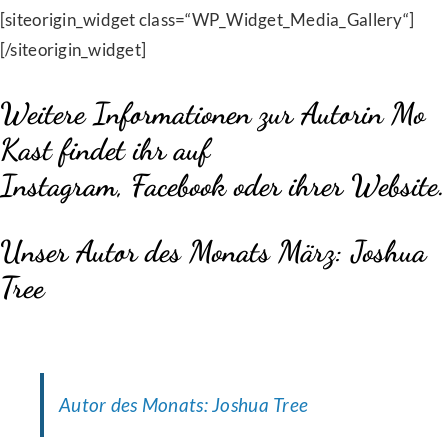
[siteorigin_widget class=“WP_Widget_Media_Gallery“]
[/siteorigin_widget]
Weitere Informationen zur Autorin Mo
Kast findet ihr auf
Instagram
,
Facebook
oder
ihrer Website
.
Unser Autor des Monats März:
Joshua
Tree
Autor des Monats: Joshua Tree