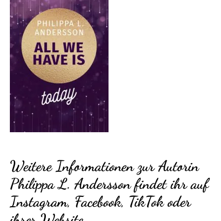
Weitere Informationen zur Autorin
Philippa L. Andersson findet ihr auf
Instagram
,
Facebook
,
TikTok
oder
ihrer Website
.