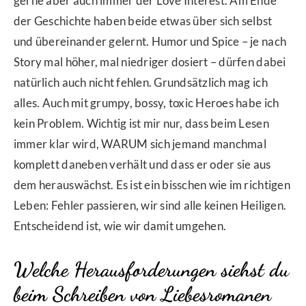
gerne aber auch immer der Love Interest. Am Ende
der Geschichte haben beide etwas über sich selbst
und übereinander gelernt. Humor und Spice – je nach
Story mal höher, mal niedriger dosiert – dürfen dabei
natürlich auch nicht fehlen. Grundsätzlich mag ich
alles. Auch mit grumpy, bossy, toxic Heroes habe ich
kein Problem. Wichtig ist mir nur, dass beim Lesen
immer klar wird, WARUM sich jemand manchmal
komplett daneben verhält und dass er oder sie aus
dem herauswächst. Es ist ein bisschen wie im richtigen
Leben: Fehler passieren, wir sind alle keinen Heiligen.
Entscheidend ist, wie wir damit umgehen.
Welche Herausforderungen siehst du
beim Schreiben von Liebesromanen