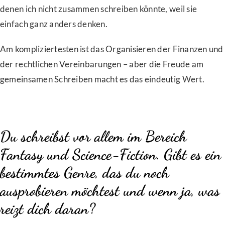
denen ich nicht zusammen schreiben könnte, weil sie
einfach ganz anders denken.
Am kompliziertesten ist das Organisieren der Finanzen und
der rechtlichen Vereinbarungen – aber die Freude am
gemeinsamen Schreiben macht es das eindeutig Wert.
Du schreibst vor allem im Bereich
Fantasy und Science-Fiction. Gibt es ein
bestimmtes Genre, das du noch
ausprobieren möchtest und wenn ja, was
reizt dich daran?