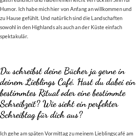
Humor. Ich habe mich hier von Anfang an willkommen und
zu Hause gefühlt. Und natürlich sind die Landschaften
sowohl in den Highlands als auch an der Küste einfach
spektakulär.
Du schreibst deine Bücher ja gerne in
deinem Lieblings Café. Hast du dabei ein
bestimmtes Ritual oder eine bestimmte
Schreibzeit? Wie sieht ein perfekter
Schreibtag für dich aus?
Ich gehe am späten Vormittag zu meinem Lieblingscafé am