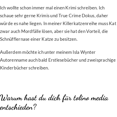
Ich wollte schon immer mal einen Krimi schreiben. Ich
schaue sehr gerne Krimis und True Crime Dokus, daher
würde es nahe liegen. In meiner Killerkatzenreihe muss Kat
zwar auch Mordfälle lösen, aber sie hat den Vorteil, die
Schnüfflernase einer Katze zu besitzen.
Außerdem möchte ich unter meinem Isla Wynter
Autorenname auch bald Erstlesebücher und zweisprachige
Kinderbücher schreiben.
Warum hast du dich für tolino media
entschieden?