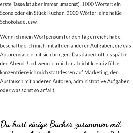
erste Tasse ist aber immer umsonst), 1000 Wörter: ein
Scone oder ein Stück Kuchen, 2000 Wörter: eine heiße
Schokolade, usw.
Wenn ich mein Wortpensum für den Tag erreicht habe,
beschäftige ich mich mit all den anderen Aufgaben, die das
Autorendasein mit sich bringen. Das dauert oft bis spät in
den Abend. Und wenn ich mich mal nicht kreativ fühle,
konzentriere ich mich stattdessen auf Marketing, den
Austausch mit anderen Autoren, administrative Aufgaben,
oder was sonst so anfällt.
Du hast einige Bücher zusammen mit