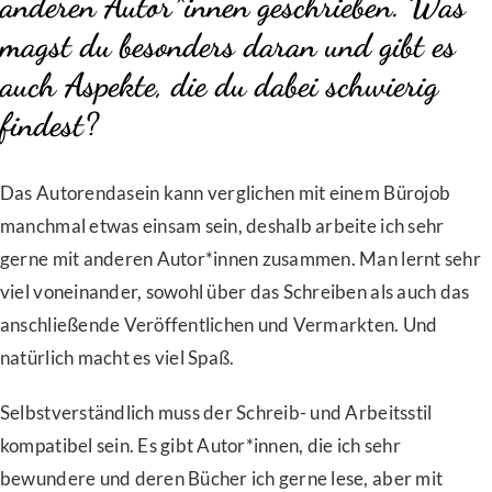
anderen Autor*innen geschrieben. Was
magst du besonders daran und gibt es
auch Aspekte, die du dabei schwierig
findest?
Das Autorendasein kann verglichen mit einem Bürojob
manchmal etwas einsam sein, deshalb arbeite ich sehr
gerne mit anderen Autor*innen zusammen. Man lernt sehr
viel voneinander, sowohl über das Schreiben als auch das
anschließende Veröffentlichen und Vermarkten. Und
natürlich macht es viel Spaß.
Selbstverständlich muss der Schreib- und Arbeitsstil
kompatibel sein. Es gibt Autor*innen, die ich sehr
bewundere und deren Bücher ich gerne lese, aber mit