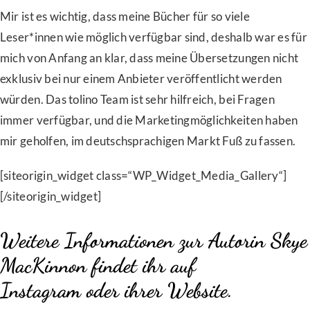
Mir ist es wichtig, dass meine Bücher für so viele
Leser*innen wie möglich verfügbar sind, deshalb war es für
mich von Anfang an klar, dass meine Übersetzungen nicht
exklusiv bei nur einem Anbieter veröffentlicht werden
würden. Das tolino Team ist sehr hilfreich, bei Fragen
immer verfügbar, und die Marketingmöglichkeiten haben
mir geholfen, im deutschsprachigen Markt Fuß zu fassen.
[siteorigin_widget class=“WP_Widget_Media_Gallery“]
[/siteorigin_widget]
Weitere Informationen zur Autorin Skye
MacKinnon findet ihr auf
Instagram
oder
ihrer Website
.