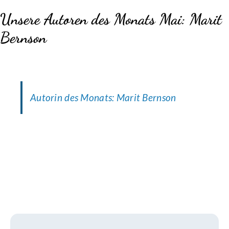
Unsere Autoren des Monats Mai:
Marit
Bernson
Autorin des Monats: Marit Bernson