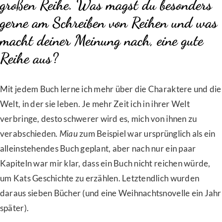
großen Reihe. Was magst du besonders
gerne am Schreiben von Reihen und was
macht deiner Meinung nach, eine gute
Reihe aus?
Mit jedem Buch lerne ich mehr über die Charaktere und die
Welt, in der sie leben. Je mehr Zeit ich in ihrer Welt
verbringe, desto schwerer wird es, mich von ihnen zu
verabschieden.
Miau
zum Beispiel war ursprünglich als ein
alleinstehendes Buch geplant, aber nach nur ein paar
Kapiteln war mir klar, dass ein Buch nicht reichen würde,
um Kats Geschichte zu erzählen. Letztendlich wurden
daraus sieben Bücher (und eine Weihnachtsnovelle ein Jahr
später).